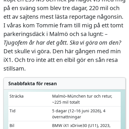
på en sväng som blev tre dagar, 220 mil och
ett av sajtens mest lästa reportage någonsin.
I våras kom Tommie fram till mig på ett tomt
parkeringsdäck i Malmö och sa lugnt:
–
Tjugofem år har det gått. Ska vi göra om den?
Det skulle vi göra. Den här gången med min
iX1. Och tro inte att en elbil gör en sån resa
stillsam.
Snabbfakta för resan
Sträcka
Malmö–München tur och retur,
~225 mil totalt
Tid
5 dagar (12–16 juni 2026), 4
övernattningar
Bil
BMW iX1 xDrive30 (U11), 2023,