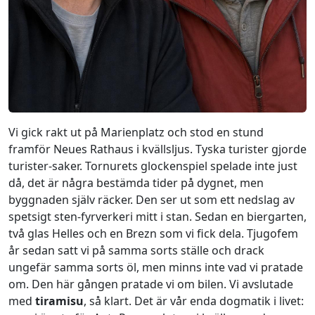
Vi gick rakt ut på Marienplatz och stod en stund
framför Neues Rathaus i kvällsljus. Tyska turister gjorde
turister-saker. Tornurets glockenspiel spelade inte just
då, det är några bestämda tider på dygnet, men
byggnaden själv räcker. Den ser ut som ett nedslag av
spetsigt sten-fyrverkeri mitt i stan. Sedan en biergarten,
två glas Helles och en Brezn som vi fick dela. Tjugofem
år sedan satt vi på samma sorts ställe och drack
ungefär samma sorts öl, men minns inte vad vi pratade
om. Den här gången pratade vi om bilen. Vi avslutade
med
tiramisu
, så klart. Det är vår enda dogmatik i livet: