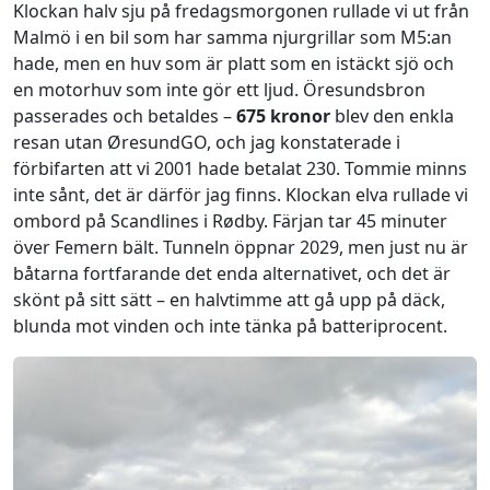
Klockan halv sju på fredagsmorgonen rullade vi ut från
Malmö i en bil som har samma njurgrillar som M5:an
hade, men en huv som är platt som en istäckt sjö och
en motorhuv som inte gör ett ljud. Öresundsbron
passerades och betaldes –
675 kronor
blev den enkla
resan utan ØresundGO, och jag konstaterade i
förbifarten att vi 2001 hade betalat 230. Tommie minns
inte sånt, det är därför jag finns. Klockan elva rullade vi
ombord på Scandlines i Rødby. Färjan tar 45 minuter
över Femern bält. Tunneln öppnar 2029, men just nu är
båtarna fortfarande det enda alternativet, och det är
skönt på sitt sätt – en halvtimme att gå upp på däck,
blunda mot vinden och inte tänka på batteriprocent.