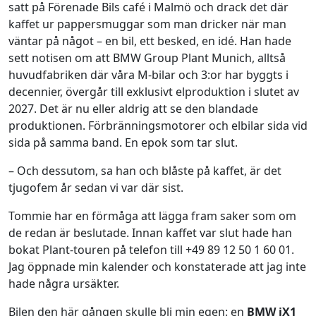
satt på Förenade Bils café i Malmö och drack det där
kaffet ur pappersmuggar som man dricker när man
väntar på något – en bil, ett besked, en idé. Han hade
sett notisen om att BMW Group Plant Munich, alltså
huvudfabriken där våra M-bilar och 3:or har byggts i
decennier, övergår till exklusivt elproduktion i slutet av
2027. Det är nu eller aldrig att se den blandade
produktionen. Förbränningsmotorer och elbilar sida vid
sida på samma band. En epok som tar slut.
– Och dessutom, sa han och blåste på kaffet, är det
tjugofem år sedan vi var där sist.
Tommie har en förmåga att lägga fram saker som om
de redan är beslutade. Innan kaffet var slut hade han
bokat Plant-touren på telefon till +49 89 12 50 1 60 01.
Jag öppnade min kalender och konstaterade att jag inte
hade några ursäkter.
Bilen den här gången skulle bli min egen: en
BMW iX1