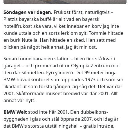
Söndagen var dagen.
Frukost först, naturligtvis –
Platzls bayerska buffé är allt vad en bayersk
hotellfrukost ska vara, vilket innebär en korv jag inte
kunde uttala och en sorts lerk om sylt. Tommie hittade
en burk Nutella. Han hittade en sked. Han satt med
blicken på något helt annat. Jag åt min ost.
Sedan tunnelbanan en station – bilen fick stå kvar i
garaget – och promenad ut ur Olympia-Zentrum mot
den där silhuetten. Fyrcylindern. Det 99 meter höga
BMW-huvudkontoret som öppnades 1973 och som ser
likadant ut som första gången jag såg det. Det var där
2001. Skålformade museet bredvid var där 2001. Allt
annat var nytt.
BMW Welt
stod inte här 2001. Den dubbelkons-
byggnaden i glas och stål öppnade 2007, och idag är
det BMW:s största utställningshall – gratis inträde,