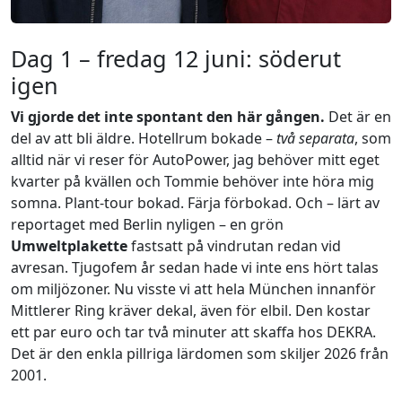
Dag 1 – fredag 12 juni: söderut
igen
Vi gjorde det inte spontant den här gången.
Det är en
del av att bli äldre. Hotellrum bokade –
två separata
, som
alltid när vi reser för AutoPower, jag behöver mitt eget
kvarter på kvällen och Tommie behöver inte höra mig
somna. Plant-tour bokad. Färja förbokad. Och – lärt av
reportaget med Berlin nyligen – en grön
Umweltplakette
fastsatt på vindrutan redan vid
avresan. Tjugofem år sedan hade vi inte ens hört talas
om miljözoner. Nu visste vi att hela München innanför
Mittlerer Ring kräver dekal, även för elbil. Den kostar
ett par euro och tar två minuter att skaffa hos DEKRA.
Det är den enkla pillriga lärdomen som skiljer 2026 från
2001.