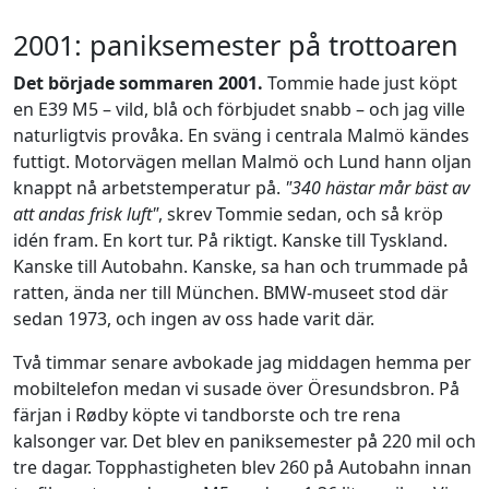
2001: paniksemester på trottoaren
Det började sommaren 2001.
Tommie hade just köpt
en E39 M5 – vild, blå och förbjudet snabb – och jag ville
naturligtvis provåka. En sväng i centrala Malmö kändes
futtigt. Motorvägen mellan Malmö och Lund hann oljan
knappt nå arbetstemperatur på.
"340 hästar mår bäst av
att andas frisk luft"
, skrev Tommie sedan, och så kröp
idén fram. En kort tur. På riktigt. Kanske till Tyskland.
Kanske till Autobahn. Kanske, sa han och trummade på
ratten, ända ner till München. BMW-museet stod där
sedan 1973, och ingen av oss hade varit där.
Två timmar senare avbokade jag middagen hemma per
mobiltelefon medan vi susade över Öresundsbron. På
färjan i Rødby köpte vi tandborste och tre rena
kalsonger var. Det blev en paniksemester på 220 mil och
tre dagar. Topphastigheten blev 260 på Autobahn innan