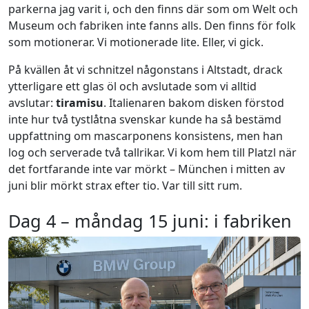
parkerna jag varit i, och den finns där som om Welt och
Museum och fabriken inte fanns alls. Den finns för folk
som motionerar. Vi motionerade lite. Eller, vi gick.
På kvällen åt vi schnitzel någonstans i Altstadt, drack
ytterligare ett glas öl och avslutade som vi alltid
avslutar:
tiramisu
. Italienaren bakom disken förstod
inte hur två tystlåtna svenskar kunde ha så bestämd
uppfattning om mascarponens konsistens, men han
log och serverade två tallrikar. Vi kom hem till Platzl när
det fortfarande inte var mörkt – München i mitten av
juni blir mörkt strax efter tio. Var till sitt rum.
Dag 4 – måndag 15 juni: i fabriken