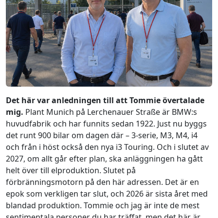
Det här var anledningen till att Tommie övertalade
mig.
Plant Munich på Lerchenauer Straße är BMW:s
huvudfabrik och har funnits sedan 1922. Just nu byggs
det runt 900 bilar om dagen där – 3-serie, M3, M4, i4
och från i höst också den nya i3 Touring. Och i slutet av
2027, om allt går efter plan, ska anläggningen ha gått
helt över till elproduktion. Slutet på
förbränningsmotorn på den här adressen. Det är en
epok som verkligen tar slut, och 2026 är sista året med
blandad produktion. Tommie och jag är inte de mest
sentimentala personer du har träffat, men det här är