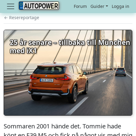
AUTOPOWER
Forum
Guider
Logga in
← Resereportage
25 år senare – tillbaka till München
med iX1
Sommaren 2001 hände det. Tommie hade
köpt en E39 M5 och fick på något vis med mig