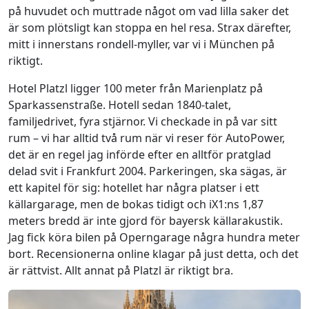
på huvudet och muttrade något om vad lilla saker det
är som plötsligt kan stoppa en hel resa. Strax därefter,
mitt i innerstans rondell-myller, var vi i München på
riktigt.
Hotel Platzl ligger 100 meter från Marienplatz på
Sparkassenstraße. Hotell sedan 1840-talet,
familjedrivet, fyra stjärnor. Vi checkade in på var sitt
rum – vi har alltid två rum när vi reser för AutoPower,
det är en regel jag införde efter en alltför pratglad
delad svit i Frankfurt 2004. Parkeringen, ska sägas, är
ett kapitel för sig: hotellet har några platser i ett
källargarage, men de bokas tidigt och iX1:ns 1,87
meters bredd är inte gjord för bayersk källarakustik.
Jag fick köra bilen på Operngarage några hundra meter
bort. Recensionerna online klagar på just detta, och det
är rättvist. Allt annat på Platzl är riktigt bra.