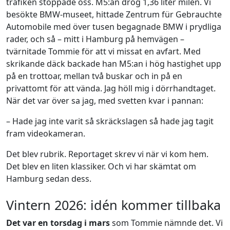
trafiken stoppade oss. M5:an drog 1,36 liter milen. Vi
besökte BMW-museet, hittade Zentrum für Gebrauchte
Automobile med över tusen begagnade BMW i prydliga
rader, och så – mitt i Hamburg på hemvägen –
tvärnitade Tommie för att vi missat en avfart. Med
skrikande däck backade han M5:an i hög hastighet upp
på en trottoar, mellan två buskar och in på en
privattomt för att vända. Jag höll mig i dörrhandtaget.
När det var över sa jag, med svetten kvar i pannan:
– Hade jag inte varit så skräckslagen så hade jag tagit
fram videokameran.
Det blev rubrik. Reportaget skrev vi när vi kom hem.
Det blev en liten klassiker. Och vi har skämtat om
Hamburg sedan dess.
Vintern 2026: idén kommer tillbaka
Det var en torsdag i mars
som Tommie nämnde det. Vi