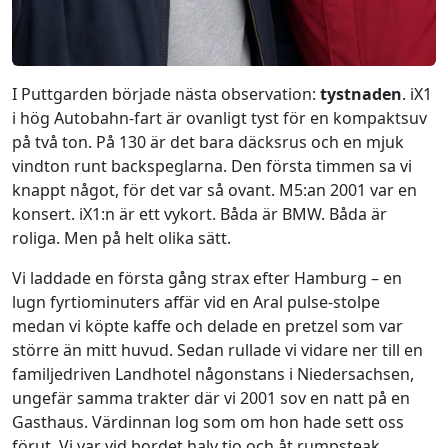
I Puttgarden började nästa observation:
tystnaden
. iX1
i hög Autobahn-fart är ovanligt tyst för en kompaktsuv
på två ton. På 130 är det bara däcksrus och en mjuk
vindton runt backspeglarna. Den första timmen sa vi
knappt något, för det var så ovant. M5:an 2001 var en
konsert. iX1:n är ett vykort. Båda är BMW. Båda är
roliga. Men på helt olika sätt.
Vi laddade en första gång strax efter Hamburg – en
lugn fyrtiominuters affär vid en Aral pulse-stolpe
medan vi köpte kaffe och delade en pretzel som var
större än mitt huvud. Sedan rullade vi vidare ner till en
familjedriven Landhotel någonstans i Niedersachsen,
ungefär samma trakter där vi 2001 sov en natt på en
Gasthaus. Värdinnan log som om hon hade sett oss
förut. Vi var vid bordet halv tio och åt rumpsteak.