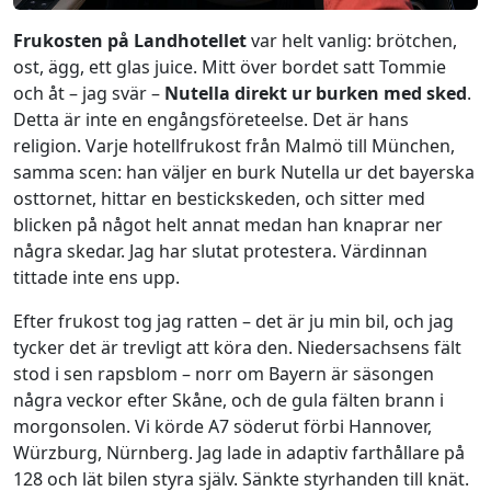
Frukosten på Landhotellet
var helt vanlig: brötchen,
ost, ägg, ett glas juice. Mitt över bordet satt Tommie
och åt – jag svär –
Nutella direkt ur burken med sked
.
Detta är inte en engångsföreteelse. Det är hans
religion. Varje hotellfrukost från Malmö till München,
samma scen: han väljer en burk Nutella ur det bayerska
osttornet, hittar en bestickskeden, och sitter med
blicken på något helt annat medan han knaprar ner
några skedar. Jag har slutat protestera. Värdinnan
tittade inte ens upp.
Efter frukost tog jag ratten – det är ju min bil, och jag
tycker det är trevligt att köra den. Niedersachsens fält
stod i sen rapsblom – norr om Bayern är säsongen
några veckor efter Skåne, och de gula fälten brann i
morgonsolen. Vi körde A7 söderut förbi Hannover,
Würzburg, Nürnberg. Jag lade in adaptiv farthållare på
128 och lät bilen styra själv. Sänkte styrhanden till knät.