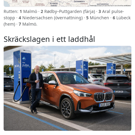
Rutten:
1
Malmö ·
2
Rødby–Puttgarden (färja) ·
3
Aral pulse-
stopp ·
4
Niedersachsen (övernattning) ·
5
München ·
6
Lübeck
(hem) ·
7
Malmö.
Skräckslagen i ett laddhål