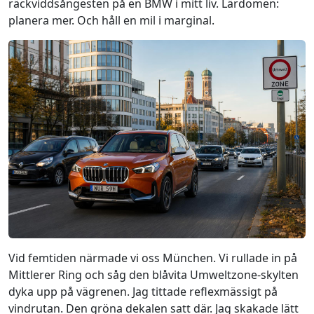
räckviddsångesten på en BMW i mitt liv. Lärdomen:
planera mer. Och håll en mil i marginal.
Vid femtiden närmade vi oss München. Vi rullade in på
Mittlerer Ring och såg den blåvita Umweltzone-skylten
dyka upp på vägrenen. Jag tittade reflexmässigt på
vindrutan. Den gröna dekalen satt där. Jag skakade lätt