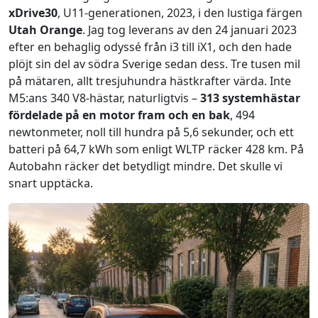
xDrive30
, U11-generationen, 2023, i den lustiga färgen
Utah Orange
. Jag tog leverans av den 24 januari 2023
efter en behaglig odyssé från i3 till iX1, och den hade
plöjt sin del av södra Sverige sedan dess. Tre tusen mil
på mätaren, allt tre­sjuhundra hästkrafter värda. Inte
M5:ans 340 V8-hästar, naturligtvis –
313 systemhästar
fördelade på en motor fram och en bak
, 494
newtonmeter, noll till hundra på 5,6 sekunder, och ett
batteri på 64,7 kWh som enligt WLTP räcker 428 km. På
Autobahn räcker det betydligt mindre. Det skulle vi
snart upptäcka.