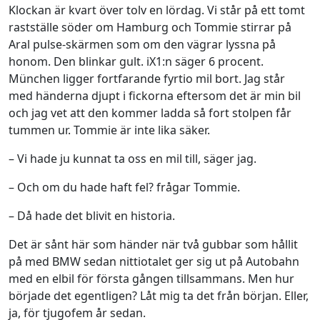
Klockan är kvart över tolv en lördag. Vi står på ett tomt
rastställe söder om Hamburg och Tommie stirrar på
Aral pulse-skärmen som om den vägrar lyssna på
honom. Den blinkar gult. iX1:n säger 6 procent.
München ligger fortfarande fyrtio mil bort. Jag står
med händerna djupt i fickorna eftersom det är min bil
och jag vet att den kommer ladda så fort stolpen får
tummen ur. Tommie är inte lika säker.
– Vi hade ju kunnat ta oss en mil till, säger jag.
– Och om du hade haft fel? frågar Tommie.
– Då hade det blivit en historia.
Det är sånt här som händer när två gubbar som hållit
på med BMW sedan nittiotalet ger sig ut på Autobahn
med en elbil för första gången tillsammans. Men hur
började det egentligen? Låt mig ta det från början. Eller,
ja, för tjugofem år sedan.