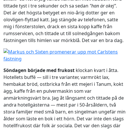
tittade tyst i tre sekunder och sa sedan
"han är okej"
.
Det är det högsta betyget en nio-årig dotter ger en
olovligen-flyttad katt. Jag stängde av telefonen, satte
mig i fönsterstolen, drack en sista kopp kaffe från
rumsservicen, och tittade ut till solnedgången bakom
fästningen tills himlen var mörkblå. Det var en bra dag.
Söndagen började med frukost
klockan kvart i åtta.
Hotellets buffé — sill i tre varianter, varmrökt lax,
hembakat bröd, ostbricka från ett mejeri i Tanum, kokt
ägg, kaffe från en pulvermaskin som var
anmärkningsvärt bra. Jag åt långsamt och tittade på de
andra hotellgästerna — mest par i 50-årsåldern, två
stora familjer med små barn, en singelman ungefär min
ålder som läste en bok i ett hörn. Det var inte den slags
hotellfrukost där folk är sociala. Det var den slags där