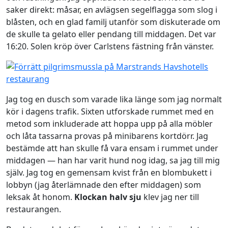
saker direkt: måsar, en avlägsen segelflagga som slog i
blåsten, och en glad familj utanför som diskuterade om
de skulle ta gelato eller pendang till middagen. Det var
16:20. Solen kröp över Carlstens fästning från vänster.
Jag tog en dusch som varade lika länge som jag normalt
kör i dagens trafik. Sixten utforskade rummet med en
metod som inkluderade att hoppa upp på alla möbler
och låta tassarna provas på minibarens kortdörr. Jag
bestämde att han skulle få vara ensam i rummet under
middagen — han har varit hund nog idag, sa jag till mig
själv. Jag tog en gemensam kvist från en blombukett i
lobbyn (jag återlämnade den efter middagen) som
leksak åt honom.
Klockan halv sju
klev jag ner till
restaurangen.