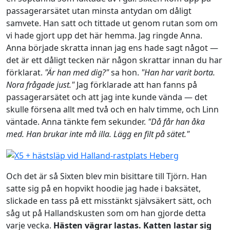
passagerarsätet utan minsta antydan om dåligt
samvete. Han satt och tittade ut genom rutan som om
vi hade gjort upp det här hemma. Jag ringde Anna.
Anna började skratta innan jag ens hade sagt något —
det är ett dåligt tecken när någon skrattar innan du har
förklarat.
"Är han med dig?"
sa hon.
"Han har varit borta.
Nora frågade just."
Jag förklarade att han fanns på
passagerarsätet och att jag inte kunde vända — det
skulle försena allt med två och en halv timme, och Linn
väntade. Anna tänkte fem sekunder.
"Då får han åka
med. Han brukar inte må illa. Lägg en filt på sätet."
Och det är så Sixten blev min bisittare till Tjörn. Han
satte sig på en hopvikt hoodie jag hade i baksätet,
slickade en tass på ett misstänkt självsäkert sätt, och
såg ut på Hallandskusten som om han gjorde detta
varje vecka.
Hästen vägrar lastas. Katten lastar sig