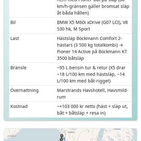
km/h-gränsen gäller bromsat släp
åt båda hållen)
Bil
BMW X5 M60i xDrive (G07 LCI), V8
530 hk, M Sport
Last
Hästsläp Böckmann Comfort 2-
hästars (3 500 kg totalkombi) →
Pioner 14 Active på Böckmann KT
3500 båtsläp
Bränsle
~95 L bensin tur & retur (X5 drar
~18 L/100 km med hästsläp, ~14
L/100 km med båt-rigget)
Övernattning
Marstrands Havshotell, Havsmild-
rum
Kostnad
~+103 000 kr
netto
(häst + släp ut,
båt + båtsläp + resa in)