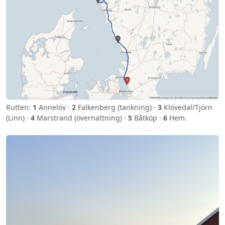
Rutten:
1
Annelöv ·
2
Falkenberg (tankning) ·
3
Klövedal/Tjörn
(Linn) ·
4
Marstrand (övernattning) ·
5
Båtköp ·
6
Hem.