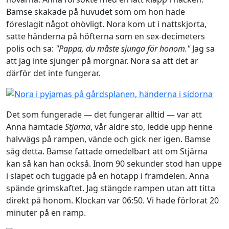
Bamse skakade på huvudet som om hon hade
föreslagit något ohövligt. Nora kom ut i nattskjorta,
satte händerna på höfterna som en sex-decimeters
polis och sa:
"Pappa, du måste sjunga för honom."
Jag sa
att jag inte sjunger på morgnar. Nora sa att det är
därför det inte fungerar.
Det som fungerade — det fungerar alltid — var att
Anna hämtade
Stjärna
, vår äldre sto, ledde upp henne
halvvägs på rampen, vände och gick ner igen. Bamse
såg detta. Bamse fattade omedelbart att om Stjärna
kan så kan han också. Inom 90 sekunder stod han uppe
i släpet och tuggade på en hötapp i framdelen. Anna
spände grimskaftet. Jag stängde rampen utan att titta
direkt på honom. Klockan var 06:50. Vi hade förlorat 20
minuter på en ramp.