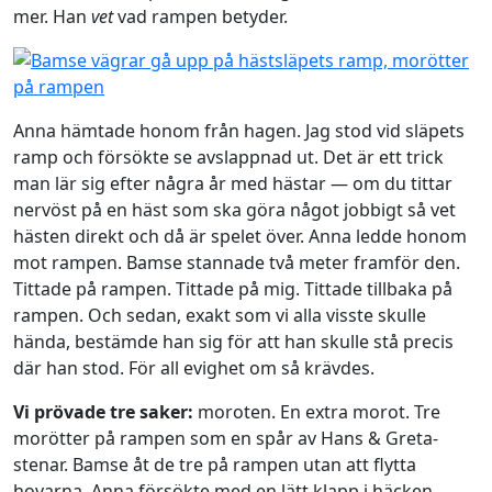
mer. Han
vet
vad rampen betyder.
Anna hämtade honom från hagen. Jag stod vid släpets
ramp och försökte se avslappnad ut. Det är ett trick
man lär sig efter några år med hästar — om du tittar
nervöst på en häst som ska göra något jobbigt så vet
hästen direkt och då är spelet över. Anna ledde honom
mot rampen. Bamse stannade två meter framför den.
Tittade på rampen. Tittade på mig. Tittade tillbaka på
rampen. Och sedan, exakt som vi alla visste skulle
hända, bestämde han sig för att han skulle stå precis
där han stod. För all evighet om så krävdes.
Vi prövade tre saker:
moroten. En extra morot. Tre
morötter på rampen som en spår av Hans & Greta-
stenar. Bamse åt de tre på rampen utan att flytta
hovarna. Anna försökte med en lätt klapp i häcken.