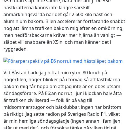
X5:n utan släp. Inte sämre, bara mer ärlig. De 530
hästkrafterna känns inte längre särskilt
anmärkningsvärda när det går 2 600 kilo häst-och-
aluminium bakom. Bilen accelererar fortfarande snabbt
nog att lämna trafiken bakom mig efter en omkörning,
men nedförsbackarna kräver mer hjärna än vanligt —
släpet vill snabbare än X5:n, och man känner det i
ryggraden.
Vid Båstad hade jag hittat min rytm. 80 km/h på
högerfilen, höger blinker på i förväg så att lastbilarna
bakom mig får hopp om att jag inte är en obeslutsam
söndagsförare. På E6:an norrut i juni klockan halv åtta
är trafiken civiliserad — folk är på väg till
midsommarstugor och båtklubbar, ingen har bråttom
på riktigt. Jag satte radion på Sveriges Radio P1, vilket
är min hemliga söndagsglädje (ingen annan i familjen
står ut med det), och försökte tänka på vilken tid på