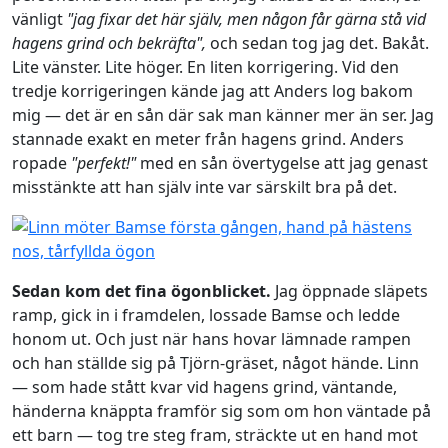
vänligt
"jag fixar det här själv, men någon får gärna stå vid
hagens grind och bekräfta",
och sedan tog jag det. Bakåt.
Lite vänster. Lite höger. En liten korrigering. Vid den
tredje korrigeringen kände jag att Anders log bakom
mig — det är en sån där sak man känner mer än ser. Jag
stannade exakt en meter från hagens grind. Anders
ropade
"perfekt!"
med en sån övertygelse att jag genast
misstänkte att han själv inte var särskilt bra på det.
Sedan kom det fina ögonblicket.
Jag öppnade släpets
ramp, gick in i framdelen, lossade Bamse och ledde
honom ut. Och just när hans hovar lämnade rampen
och han ställde sig på Tjörn-gräset, något hände. Linn
— som hade stått kvar vid hagens grind, väntande,
händerna knäppta framför sig som om hon väntade på
ett barn — tog tre steg fram, sträckte ut en hand mot