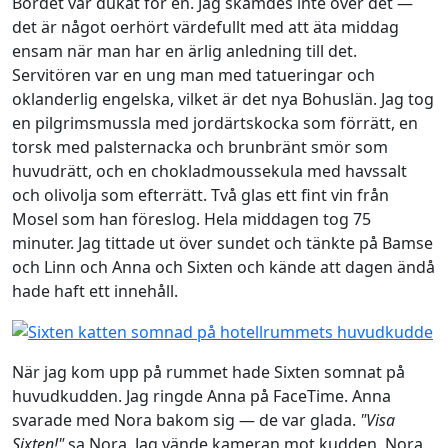
Bordet var dukat för en. Jag skämdes inte över det —
det är något oerhört värdefullt med att äta middag
ensam när man har en ärlig anledning till det.
Servitören var en ung man med tatueringar och
oklanderlig engelska, vilket är det nya Bohuslän. Jag tog
en pilgrimsmussla med jordärtskocka som förrätt, en
torsk med palsternacka och brunbränt smör som
huvudrätt, och en chokladmoussekula med havssalt
och olivolja som efterrätt. Två glas ett fint vin från
Mosel som han föreslog. Hela middagen tog 75
minuter. Jag tittade ut över sundet och tänkte på Bamse
och Linn och Anna och Sixten och kände att dagen ändå
hade haft ett innehåll.
När jag kom upp på rummet hade Sixten somnat på
huvudkudden. Jag ringde Anna på FaceTime. Anna
svarade med Nora bakom sig — de var glada.
"Visa
Sixten!"
sa Nora. Jag vände kameran mot kudden. Nora