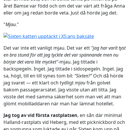
året Bamse var född och om det var värt att fråga Anna
eller om jag redan borde veta. Just då hörde jag det.
"
Mjau.
"
Det var inte ett vanligt mjau. Det var ett
"jag har varit tyst
en bra stund för att jag tyckte det var spännande men nu
börjar det vara lite mycket"
-mjau. Jag tittade i
backspegeln. Inget. Jag tittade i sidospegeln. Inget. Jag
sa, högt, till en till synes tom bil:
"Sixten?"
Och då hörde
jag svaret — ett klart och tydligt
mjau
från golvet
bakom passagerarsätet. Jag visste utan att titta. Jag
visste det med samma säkerhet som man vet att man
glömt mobilladdaren när man har lämnat hotellet.
Jag tog av vid första rastplatsen
, en sån där minimal
Halland-rastplats vid Heberg, med ett picknickbord och
en soptunna som luktade av i går. Sixten kom upp på