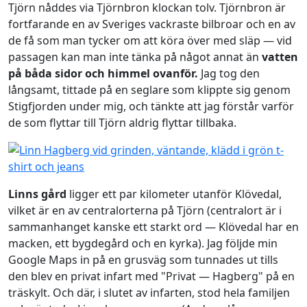
Tjörn nåddes via Tjörnbron klockan tolv. Tjörnbron är
fortfarande en av Sveriges vackraste bilbroar och en av
de få som man tycker om att köra över med släp — vid
passagen kan man inte tänka på något annat än
vatten
på båda sidor och himmel ovanför.
Jag tog den
långsamt, tittade på en seglare som klippte sig genom
Stigfjorden under mig, och tänkte att jag förstår varför
de som flyttar till Tjörn aldrig flyttar tillbaka.
Linns gård
ligger ett par kilometer utanför Klövedal,
vilket är en av centralorterna på Tjörn (centralort är i
sammanhanget kanske ett starkt ord — Klövedal har en
macken, ett bygdegård och en kyrka). Jag följde min
Google Maps in på en grusväg som tunnades ut tills
den blev en privat infart med "Privat — Hagberg" på en
träskylt. Och där, i slutet av infarten, stod hela familjen