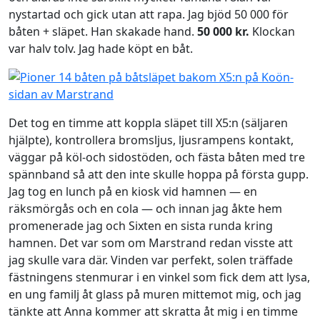
nystartad och gick utan att rapa. Jag bjöd 50 000 för
båten + släpet. Han skakade hand.
50 000 kr.
Klockan
var halv tolv. Jag hade köpt en båt.
Det tog en timme att koppla släpet till X5:n (säljaren
hjälpte), kontrollera bromsljus, ljusrampens kontakt,
väggar på köl-och sidostöden, och fästa båten med tre
spännband så att den inte skulle hoppa på första gupp.
Jag tog en lunch på en kiosk vid hamnen — en
räksmörgås och en cola — och innan jag åkte hem
promenerade jag och Sixten en sista runda kring
hamnen. Det var som om Marstrand redan visste att
jag skulle vara där. Vinden var perfekt, solen träffade
fästningens stenmurar i en vinkel som fick dem att lysa,
en ung familj åt glass på muren mittemot mig, och jag
tänkte att Anna kommer att skratta åt mig i en timme