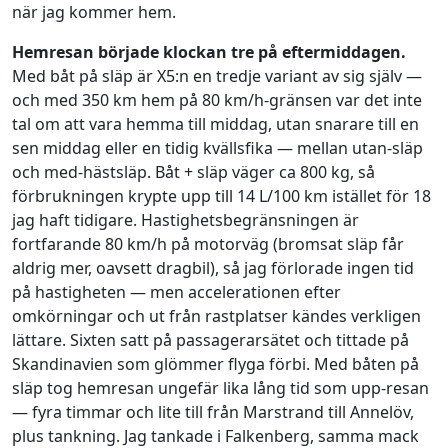
när jag kommer hem.
Hemresan började klockan tre på eftermiddagen.
Med båt på släp är X5:n en tredje variant av sig själv —
och med 350 km hem på 80 km/h-gränsen var det inte
tal om att vara hemma till middag, utan snarare till en
sen middag eller en tidig kvällsfika — mellan utan-släp
och med-hästsläp. Båt + släp väger ca 800 kg, så
förbrukningen krypte upp till 14 L/100 km istället för 18
jag haft tidigare. Hastighetsbegränsningen är
fortfarande 80 km/h på motorväg (bromsat släp får
aldrig mer, oavsett dragbil), så jag förlorade ingen tid
på hastigheten — men accelerationen efter
omkörningar och ut från rastplatser kändes verkligen
lättare. Sixten satt på passagerarsätet och tittade på
Skandinavien som glömmer flyga förbi. Med båten på
släp tog hemresan ungefär lika lång tid som upp-resan
— fyra timmar och lite till från Marstrand till Annelöv,
plus tankning. Jag tankade i Falkenberg, samma mack