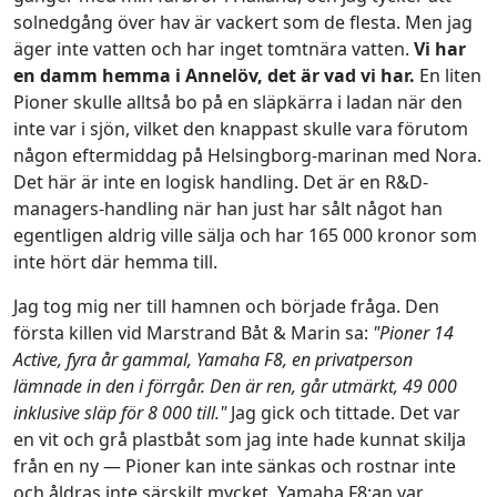
solnedgång över hav är vackert som de flesta. Men jag
äger inte vatten och har inget tomtnära vatten.
Vi har
en damm hemma i Annelöv, det är vad vi har.
En liten
Pioner skulle alltså bo på en släpkärra i ladan när den
inte var i sjön, vilket den knappast skulle vara förutom
någon eftermiddag på Helsingborg-marinan med Nora.
Det här är inte en logisk handling. Det är en R&D-
managers-handling när han just har sålt något han
egentligen aldrig ville sälja och har 165 000 kronor som
inte hört där hemma till.
Jag tog mig ner till hamnen och började fråga. Den
första killen vid Marstrand Båt & Marin sa:
"Pioner 14
Active, fyra år gammal, Yamaha F8, en privatperson
lämnade in den i förrgår. Den är ren, går utmärkt, 49 000
inklusive släp för 8 000 till."
Jag gick och tittade. Det var
en vit och grå plastbåt som jag inte hade kunnat skilja
från en ny — Pioner kan inte sänkas och rostnar inte
och åldras inte särskilt mycket. Yamaha F8:an var