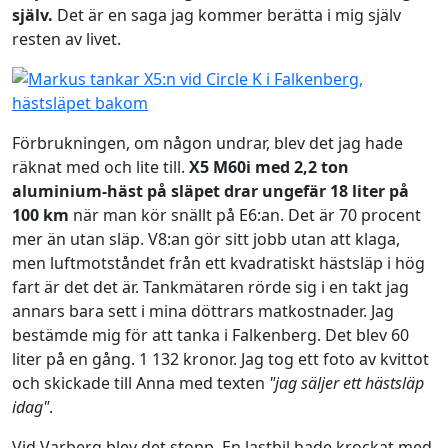
själv.
Det är en saga jag kommer berätta i mig själv
resten av livet.
Förbrukningen, om någon undrar, blev det jag hade
räknat med och lite till.
X5 M60i med 2,2 ton
aluminium-häst på släpet drar ungefär 18 liter på
100 km
när man kör snällt på E6:an. Det är 70 procent
mer än utan släp. V8:an gör sitt jobb utan att klaga,
men luftmotståndet från ett kvadratiskt hästsläp i hög
fart är det det är. Tankmätaren rörde sig i en takt jag
annars bara sett i mina döttrars matkostnader. Jag
bestämde mig för att tanka i Falkenberg. Det blev 60
liter på en gång. 1 132 kronor. Jag tog ett foto av kvittot
och skickade till Anna med texten
"jag säljer ett hästsläp
idag"
.
Vid Varberg blev det stopp. En lastbil hade krockat med