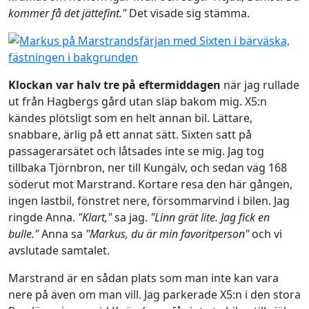
kommer få det jättefint."
Det visade sig stämma.
Klockan var halv tre på eftermiddagen
när jag rullade
ut från Hagbergs gård utan släp bakom mig. X5:n
kändes plötsligt som en helt annan bil. Lättare,
snabbare, ärlig på ett annat sätt. Sixten satt på
passagerarsätet och låtsades inte se mig. Jag tog
tillbaka Tjörnbron, ner till Kungälv, och sedan väg 168
söderut mot Marstrand. Kortare resa den här gången,
ingen lastbil, fönstret nere, försommarvind i bilen. Jag
ringde Anna.
"Klart,"
sa jag.
"Linn grät lite. Jag fick en
bulle."
Anna sa
"Markus, du är min favoritperson"
och vi
avslutade samtalet.
Marstrand är en sådan plats som man inte kan vara
nere på även om man vill. Jag parkerade X5:n i den stora