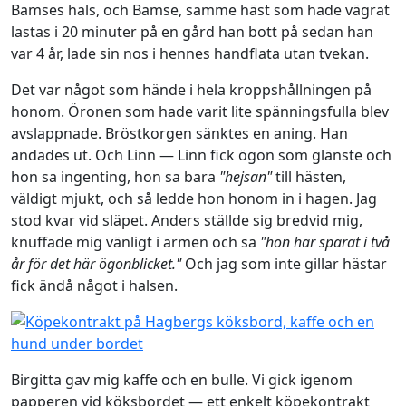
Bamses hals, och Bamse, samme häst som hade vägrat
lastas i 20 minuter på en gård han bott på sedan han
var 4 år, lade sin nos i hennes handflata utan tvekan.
Det var något som hände i hela kroppshållningen på
honom. Öronen som hade varit lite spänningsfulla blev
avslappnade. Bröstkorgen sänktes en aning. Han
andades ut. Och Linn — Linn fick ögon som glänste och
hon sa ingenting, hon sa bara
"hejsan"
till hästen,
väldigt mjukt, och så ledde hon honom in i hagen. Jag
stod kvar vid släpet. Anders ställde sig bredvid mig,
knuffade mig vänligt i armen och sa
"hon har sparat i två
år för det här ögonblicket."
Och jag som inte gillar hästar
fick ändå något i halsen.
Birgitta gav mig kaffe och en bulle. Vi gick igenom
papperen vid köksbordet — ett enkelt köpekontrakt