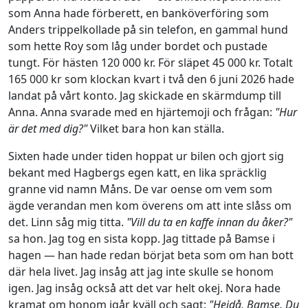
som Anna hade förberett, en banköverföring som
Anders trippelkollade på sin telefon, en gammal hund
som hette Roy som låg under bordet och pustade
tungt. För hästen 120 000 kr. För släpet 45 000 kr. Totalt
165 000 kr som klockan kvart i två den 6 juni 2026 hade
landat på vårt konto. Jag skickade en skärmdump till
Anna. Anna svarade med en hjärtemoji och frågan:
"Hur
är det med dig?"
Vilket bara hon kan ställa.
Sixten hade under tiden hoppat ur bilen och gjort sig
bekant med Hagbergs egen katt, en lika spräcklig
granne vid namn Måns. De var oense om vem som
ägde verandan men kom överens om att inte slåss om
det. Linn såg mig titta.
"Vill du ta en kaffe innan du åker?"
sa hon. Jag tog en sista kopp. Jag tittade på Bamse i
hagen — han hade redan börjat beta som om han bott
där hela livet. Jag insåg att jag inte skulle se honom
igen. Jag insåg också att det var helt okej. Nora hade
kramat om honom igår kväll och sagt:
"Hejdå, Bamse. Du