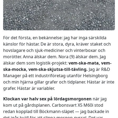
För det första, en bekännelse: jag har inga särskilda
känslor för hästar. De är stora, dyra, kräver staket och
hovslagare och sjuk-mediciner och vinterboxar och
morötter. Anna älskar dem. Nora (9) älskar dem. Jag
älskar dem som logistik-projekt:
vem-ska-mata, vem-
ska-mocka, vem-ska-skjutsa-till-tävling.
Jag är R&D
Manager på ett industriföretag utanför Helsingborg
och min hjärna gillar grafer och tidplaner. Hästar är inte
grafer. Hästar är variabler.
Klockan var halv sex på lördagsmorgonen
när jag
kom ut på gårdsplanen. Carbonsvart X5 M60i stod
redan kopplad till Böckmann-släpet — jag backade in
det igår kväll för att slippa morgon-pyssel. Det var