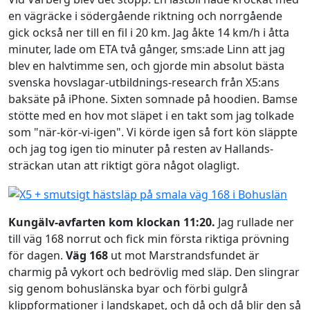
en vägräcke i södergående riktning och norrgående
gick också ner till en fil i 20 km. Jag åkte 14 km/h i åtta
minuter, lade om ETA två gånger, sms:ade Linn att jag
blev en halvtimme sen, och gjorde min absolut bästa
svenska hovslagar-utbildnings-research från X5:ans
baksäte på iPhone. Sixten somnade på hoodien. Bamse
stötte med en hov mot släpet i en takt som jag tolkade
som "när-kör-vi-igen". Vi körde igen så fort kön släppte
och jag tog igen tio minuter på resten av Hallands-
sträckan utan att riktigt göra något olagligt.
Kungälv-avfarten kom klockan 11:20.
Jag rullade ner
till väg 168 norrut och fick min första riktiga prövning
för dagen.
Väg 168
ut mot Marstrandsfundet är
charmig på vykort och bedrövlig med släp. Den slingrar
sig genom bohuslänska byar och förbi gulgrå
klippformationer i landskapet, och då och då blir den så