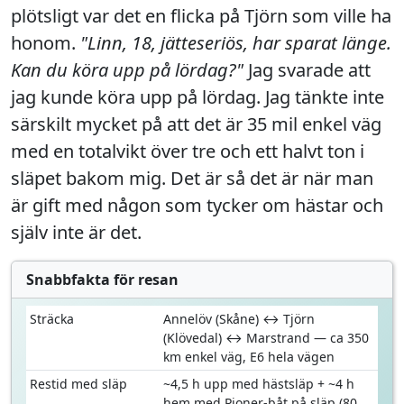
plötsligt var det en flicka på Tjörn som ville ha
honom.
"Linn, 18, jätteseriös, har sparat länge.
Kan du köra upp på lördag?"
Jag svarade att
jag kunde köra upp på lördag. Jag tänkte inte
särskilt mycket på att det är 35 mil enkel väg
med en totalvikt över tre och ett halvt ton i
släpet bakom mig. Det är så det är när man
är gift med någon som tycker om hästar och
själv inte är det.
Snabbfakta för resan
Sträcka
Annelöv (Skåne) ↔ Tjörn
(Klövedal) ↔ Marstrand — ca 350
km enkel väg, E6 hela vägen
Restid med släp
~4,5 h upp med hästsläp + ~4 h
hem med Pioner-båt på släp (80