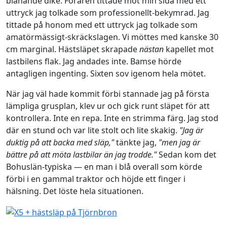
blånande dike. Föraren tittade mot min sida med ett
uttryck jag tolkade som professionellt-bekymrad. Jag
tittade på honom med ett uttryck jag tolkade som
amatörmässigt-skräckslagen. Vi möttes med kanske 30
cm marginal. Hästsläpet skrapade
nästan
kapellet mot
lastbilens flak. Jag andades inte. Bamse hörde
antagligen ingenting. Sixten sov igenom hela mötet.
När jag väl hade kommit förbi stannade jag på första
lämpliga grusplan, klev ur och gick runt släpet för att
kontrollera. Inte en repa. Inte en strimma färg. Jag stod
där en stund och var lite stolt och lite skakig.
"Jag är
duktig på att backa med släp,"
tänkte jag,
"men jag är
bättre på att möta lastbilar än jag trodde."
Sedan kom det
Bohuslän-typiska — en man i blå overall som körde
förbi i en gammal traktor och höjde ett finger i
hälsning. Det löste hela situationen.