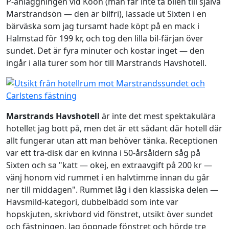
P-anläggningen vid Koön (man får inte ta bilen till själva
Marstrandsön — den är bilfri), lassade ut Sixten i en
bärväska som jag tursamt hade köpt på en mack i
Halmstad för 199 kr, och tog den lilla bil-färjan över
sundet. Det är fyra minuter och kostar inget — den
ingår i alla turer som hör till Marstrands Havshotell.
Marstrands Havshotell
är inte det mest spektakulära
hotellet jag bott på, men det är ett sådant där hotell där
allt fungerar utan att man behöver tänka. Receptionen
var ett trä-disk där en kvinna i 50-årsåldern såg på
Sixten och sa "katt — okej, en extraavgift på 200 kr —
vänj honom vid rummet i en halvtimme innan du går
ner till middagen". Rummet låg i den klassiska delen —
Havsmild-kategori, dubbelbädd som inte var
hopskjuten, skrivbord vid fönstret, utsikt över sundet
och fästningen. Jag öppnade fönstret och hörde tre