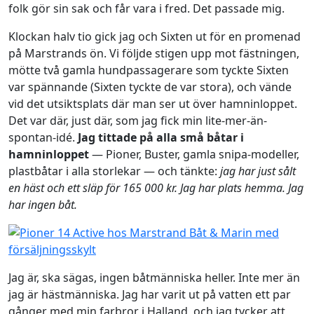
folk gör sin sak och får vara i fred. Det passade mig.
Klockan halv tio gick jag och Sixten ut för en promenad
på Marstrands ön. Vi följde stigen upp mot fästningen,
mötte två gamla hundpassagerare som tyckte Sixten
var spännande (Sixten tyckte de var stora), och vände
vid det utsiktsplats där man ser ut över hamninloppet.
Det var där, just där, som jag fick min lite-mer-än-
spontan-idé.
Jag tittade på alla små båtar i
hamninloppet
— Pioner, Buster, gamla snipa-modeller,
plastbåtar i alla storlekar — och tänkte:
jag har just sålt
en häst och ett släp för 165 000 kr. Jag har plats hemma. Jag
har ingen båt.
Jag är, ska sägas, ingen båtmänniska heller. Inte mer än
jag är hästmänniska. Jag har varit ut på vatten ett par
gånger med min farbror i Halland, och jag tycker att