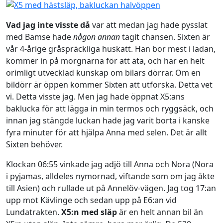
Vad jag inte visste då
var att medan jag hade pysslat
med Bamse hade
någon annan
tagit chansen. Sixten är
vår 4-årige gråspräckliga huskatt. Han bor mest i ladan,
kommer in på morgnarna för att äta, och har en helt
orimligt utvecklad kunskap om bilars dörrar. Om en
bildörr är öppen kommer Sixten att utforska. Detta vet
vi. Detta visste jag. Men jag hade öppnat X5:ans
baklucka för att lägga in min termos och ryggsäck, och
innan jag stängde luckan hade jag varit borta i kanske
fyra minuter för att hjälpa Anna med selen. Det är allt
Sixten behöver.
Klockan 06:55 vinkade jag adjö till Anna och Nora (Nora
i pyjamas, alldeles nymornad, viftande som om jag åkte
till Asien) och rullade ut på Annelöv-vägen. Jag tog 17:an
upp mot Kävlinge och sedan upp på E6:an vid
Lundatrakten.
X5:n med släp
är en helt annan bil än