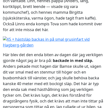
och väntade. Linn, hennes pappa (Anders, lång,
kortklippt, brett leende — visade sig vara
kommunchef), och hennes mamma Birgitta
(sjuksköterska, varma ögon, hade tagit fram kaffe).
Också Linns enda kompis Tova som hade kommit över
för att inte missa det här.
Här blev det den enda biten av dagen där jag verkligen
gjorde något jag är bra på:
backade in med släp.
Anders pekade mot hagen där Bamse skulle ut, vägen
dit var smal med en stenmur till höger och en
buxbomhäck till vänster, och jag skulle behöva backa
kanske 40 meter med ett bockigt släp. Det här är typ
den enda sak med hästhållning som jag verkligen
tycker om. Det krävs lugn, det krävs förstånd för
dragstångens fysik, och det krävs att man inte tittar på
personerna som tittar på en. Jag rullade ut ur bilen, sa