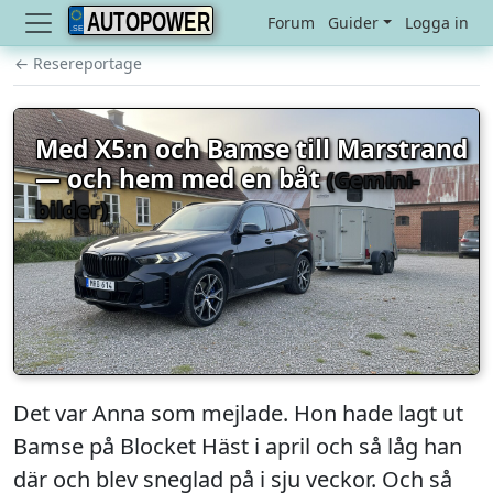
AUTOPOWER
Forum
Guider
Logga in
← Resereportage
Med X5:n och Bamse till Marstrand
— och hem med en båt
(Gemini-
bilder)
Det var Anna som mejlade. Hon hade lagt ut
Bamse på Blocket Häst i april och så låg han
där och blev sneglad på i sju veckor. Och så