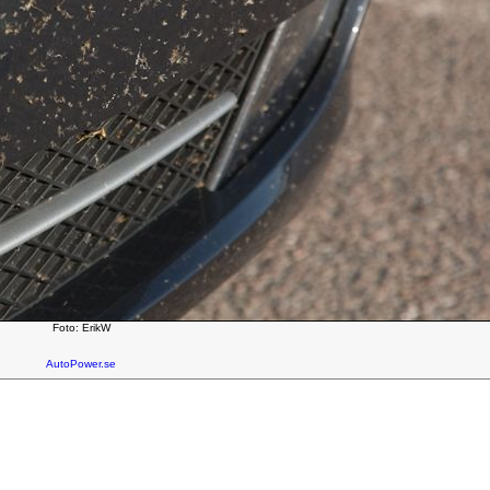
Foto: ErikW
AutoPower.se