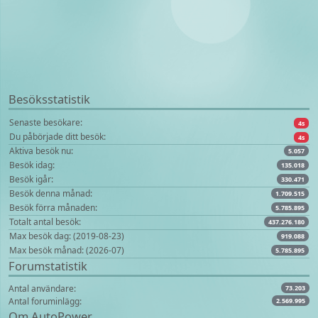
Besöksstatistik
Senaste besökare:
4s
Du påbörjade ditt besök:
4s
Aktiva besök nu:
5.057
Besök idag:
135.018
Besök igår:
330.471
Besök denna månad:
1.709.515
Besök förra månaden:
5.785.895
Totalt antal besök:
437.276.180
Max besök dag: (2019-08-23)
919.088
Max besök månad: (2026-07)
5.785.895
Forumstatistik
Antal användare:
73.203
Antal foruminlägg:
2.569.995
Om AutoPower