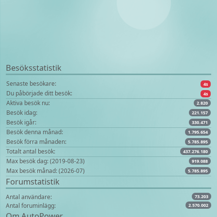
Besöksstatistik
Senaste besökare:
4s
Du påbörjade ditt besök:
4s
Aktiva besök nu:
2.820
Besök idag:
221.157
Besök igår:
330.471
Besök denna månad:
1.795.654
Besök förra månaden:
5.785.895
Totalt antal besök:
437.276.180
Max besök dag: (2019-08-23)
919.088
Max besök månad: (2026-07)
5.785.895
Forumstatistik
Antal användare:
73.203
Antal foruminlägg:
2.570.002
Om AutoPower