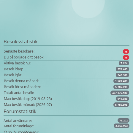
Besöksstatistik
Senaste besökare:
4s
Du påbörjade ditt besök:
4s
Aktiva besök nu:
7.624
Besök idag:
276.463
Besök igår:
242.389
Besök denna månad:
1.520.489
Besök förra månaden:
5.785.895
Totalt antal besök:
437.276.180
Max besök dag: (2019-08-23)
919.088
Max besök månad: (2026-07)
5.785.895
Forumstatistik
Antal användare:
73.202
Antal foruminlägg:
2.569.993
Om AutoPower