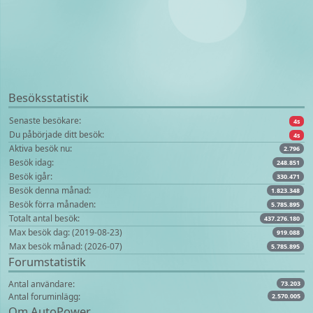
Besöksstatistik
Senaste besökare:
4s
Du påbörjade ditt besök:
4s
Aktiva besök nu:
2.796
Besök idag:
248.851
Besök igår:
330.471
Besök denna månad:
1.823.348
Besök förra månaden:
5.785.895
Totalt antal besök:
437.276.180
Max besök dag: (2019-08-23)
919.088
Max besök månad: (2026-07)
5.785.895
Forumstatistik
Antal användare:
73.203
Antal foruminlägg:
2.570.005
Om AutoPower