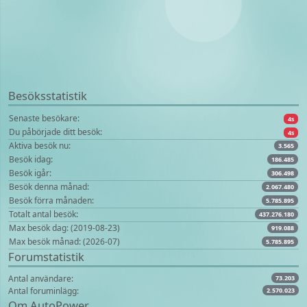
Besöksstatistik
Senaste besökare:
4s
Du påbörjade ditt besök:
4s
Aktiva besök nu:
3.565
Besök idag:
186.485
Besök igår:
306.498
Besök denna månad:
2.067.480
Besök förra månaden:
5.785.895
Totalt antal besök:
437.276.180
Max besök dag: (2019-08-23)
919.088
Max besök månad: (2026-07)
5.785.895
Forumstatistik
Antal användare:
73.203
Antal foruminlägg:
2.570.023
Om AutoPower