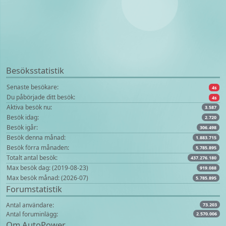
Besöksstatistik
Senaste besökare:
4s
Du påbörjade ditt besök:
4s
Aktiva besök nu:
3.587
Besök idag:
2.720
Besök igår:
306.498
Besök denna månad:
1.883.715
Besök förra månaden:
5.785.895
Totalt antal besök:
437.276.180
Max besök dag: (2019-08-23)
919.088
Max besök månad: (2026-07)
5.785.895
Forumstatistik
Antal användare:
73.203
Antal foruminlägg:
2.570.006
Om AutoPower