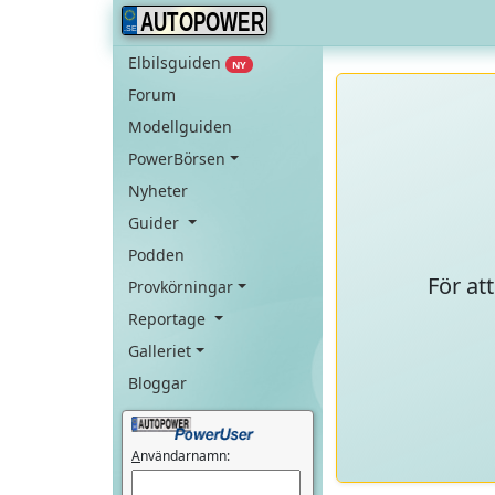
AUTOPOWER
Elbilsguiden
NY
Forum
Modellguiden
PowerBörsen
Nyheter
Guider
Podden
För at
Provkörningar
Reportage
Galleriet
Bloggar
A
nvändarnamn: