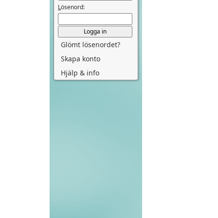
L
ösenord:
Glömt lösenordet?
Skapa konto
Hjälp & info