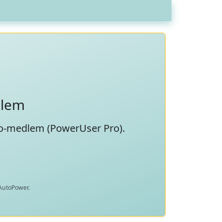
dlem
ro-medlem (
PowerUser Pro
).
 AutoPower.