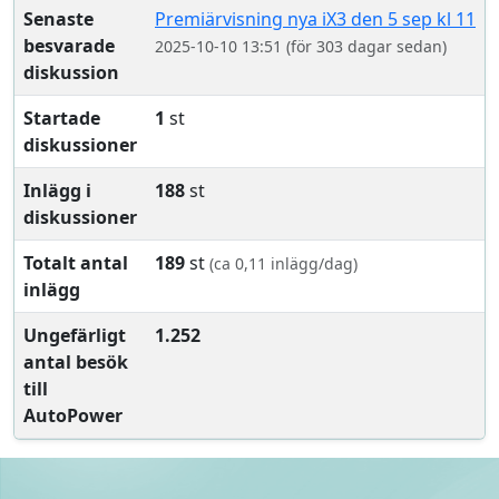
Senaste
Premiärvisning nya iX3 den 5 sep kl 11
besvarade
2025-10-10 13:51 (för 303 dagar sedan)
diskussion
Startade
1
st
diskussioner
Inlägg i
188
st
diskussioner
Totalt antal
189
st
(ca 0,11 inlägg/dag)
inlägg
Ungefärligt
1.252
antal besök
till
AutoPower