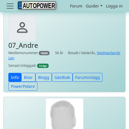
AUTOPOWER
Forum
Guider
Logga in
07_Andre
Medlemsnummer
56 år
Bosatt i Västerås,
Västmanlands
76005
Län
Senast inloggad:
13 dgr
Info
Bilar
Blogg
Gästbok
Foruminlägg
PowerPolare