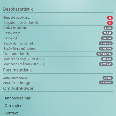
Besöksstatistik
Senaste besökare:
4s
Du påbörjade ditt besök:
5s
Aktiva besök nu:
2.438
Besök idag:
80.242
Besök igår:
218.591
Besök denna månad:
2.179.828
Besök förra månaden:
5.785.895
Totalt antal besök:
437.276.180
Max besök dag: (2019-08-23)
919.088
Max besök månad: (2026-07)
5.785.895
Forumstatistik
Antal användare:
73.203
Antal foruminlägg:
2.570.024
Om AutoPower
Annonsera här
Om sajten
Kontakt