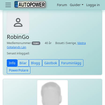
AUTOPOWER
Forum
Guider
Logga in
RobinGo
Medlemsnummer
40 år
Bosatt i Sverige,
Västra
72391
Götalands Län
Senast inloggad:
Info
Bilar
Blogg
Gästbok
Foruminlägg
PowerPolare