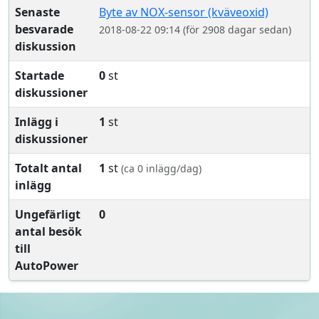
Senaste
Byte av NOX-sensor (kväveoxid)
besvarade
2018-08-22 09:14 (för 2908 dagar sedan)
diskussion
Startade
0
st
diskussioner
Inlägg i
1
st
diskussioner
Totalt antal
1
st
(ca 0 inlägg/dag)
inlägg
Ungefärligt
0
antal besök
till
AutoPower