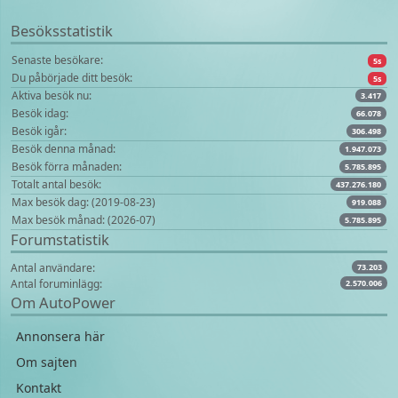
Besöksstatistik
Senaste besökare:
5s
Du påbörjade ditt besök:
5s
Aktiva besök nu:
3.417
Besök idag:
66.078
Besök igår:
306.498
Besök denna månad:
1.947.073
Besök förra månaden:
5.785.895
Totalt antal besök:
437.276.180
Max besök dag: (2019-08-23)
919.088
Max besök månad: (2026-07)
5.785.895
Forumstatistik
Antal användare:
73.203
Antal foruminlägg:
2.570.006
Om AutoPower
Annonsera här
Om sajten
Kontakt