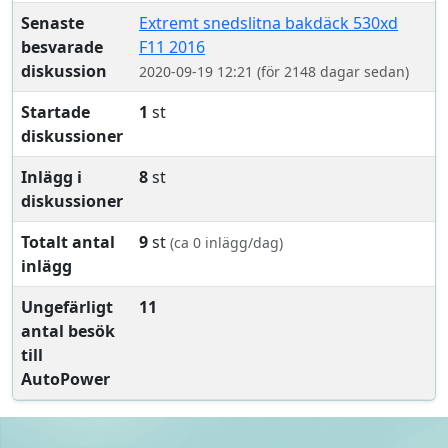
Senaste
Extremt snedslitna bakdäck 530xd
besvarade
F11 2016
diskussion
2020-09-19 12:21 (för 2148 dagar sedan)
Startade
1
st
diskussioner
Inlägg i
8
st
diskussioner
Totalt antal
9
st
(ca 0 inlägg/dag)
inlägg
Ungefärligt
11
antal besök
till
AutoPower