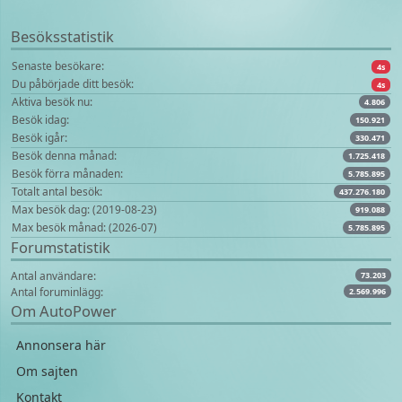
Besöksstatistik
Senaste besökare:
4s
Du påbörjade ditt besök:
4s
Aktiva besök nu:
4.806
Besök idag:
150.921
Besök igår:
330.471
Besök denna månad:
1.725.418
Besök förra månaden:
5.785.895
Totalt antal besök:
437.276.180
Max besök dag: (2019-08-23)
919.088
Max besök månad: (2026-07)
5.785.895
Forumstatistik
Antal användare:
73.203
Antal foruminlägg:
2.569.996
Om AutoPower
Annonsera här
Om sajten
Kontakt