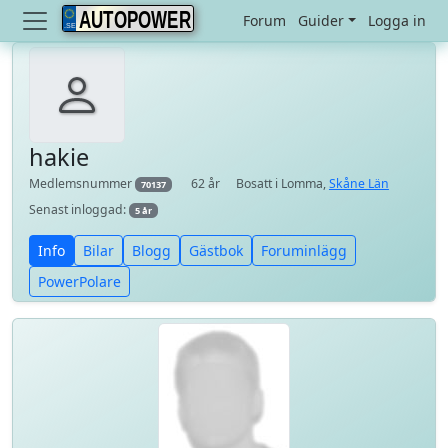
AUTOPOWER
Forum
Guider
Logga in
hakie
Medlemsnummer
62 år
Bosatt i Lomma,
Skåne Län
70137
Senast inloggad:
5 år
Info
Bilar
Blogg
Gästbok
Foruminlägg
PowerPolare