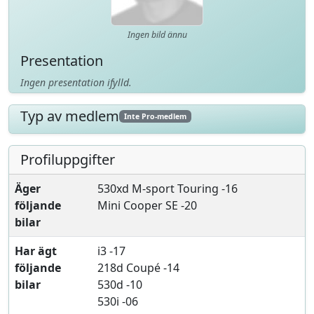
Ingen bild ännu
Presentation
Ingen presentation ifylld.
Typ av medlem
Inte Pro-medlem
Profiluppgifter
Äger
530xd M-sport Touring -16
följande
Mini Cooper SE -20
bilar
Har ägt
i3 -17
följande
218d Coupé -14
bilar
530d -10
530i -06