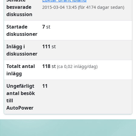
besvarade
2015-03-04 13:45 (för 4174 dagar sedan)
diskussion
Startade
7
st
diskussioner
Inlägg i
111
st
diskussioner
Totalt antal
118
st
(ca 0,02 inlägg/dag)
inlägg
Ungefärligt
11
antal besök
till
AutoPower