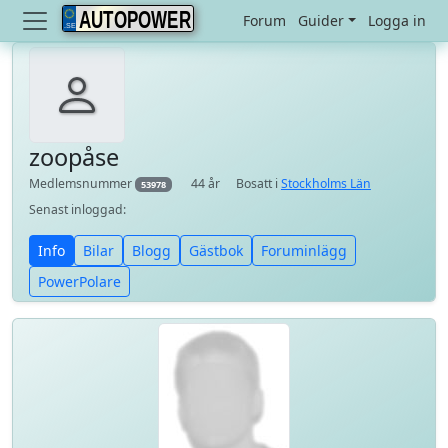
AUTOPOWER
Forum
Guider
Logga in
zoopåse
Medlemsnummer
44 år
Bosatt i
Stockholms Län
53978
Senast inloggad:
Info
Bilar
Blogg
Gästbok
Foruminlägg
PowerPolare