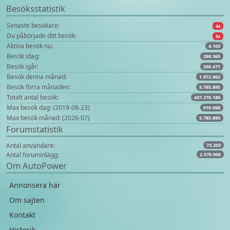
Besöksstatistik
Senaste besökare:
4s
Du påbörjade ditt besök:
5s
Aktiva besök nu:
4.103
Besök idag:
298.365
Besök igår:
330.471
Besök denna månad:
1.872.862
Besök förra månaden:
5.785.895
Totalt antal besök:
437.276.180
Max besök dag: (2019-08-23)
919.088
Max besök månad: (2026-07)
5.785.895
Forumstatistik
Antal användare:
73.203
Antal foruminlägg:
2.570.006
Om AutoPower
Annonsera här
Om sajten
Kontakt
Historik