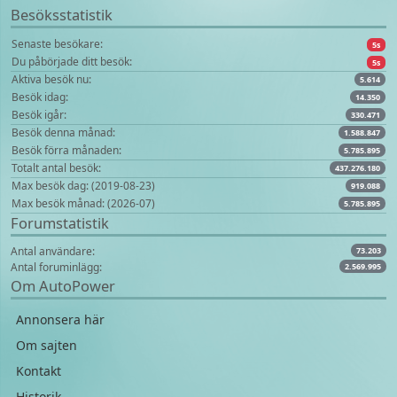
Besöksstatistik
Senaste besökare:
5s
Du påbörjade ditt besök:
5s
Aktiva besök nu:
5.614
Besök idag:
14.350
Besök igår:
330.471
Besök denna månad:
1.588.847
Besök förra månaden:
5.785.895
Totalt antal besök:
437.276.180
Max besök dag: (2019-08-23)
919.088
Max besök månad: (2026-07)
5.785.895
Forumstatistik
Antal användare:
73.203
Antal foruminlägg:
2.569.995
Om AutoPower
Annonsera här
Om sajten
Kontakt
Historik