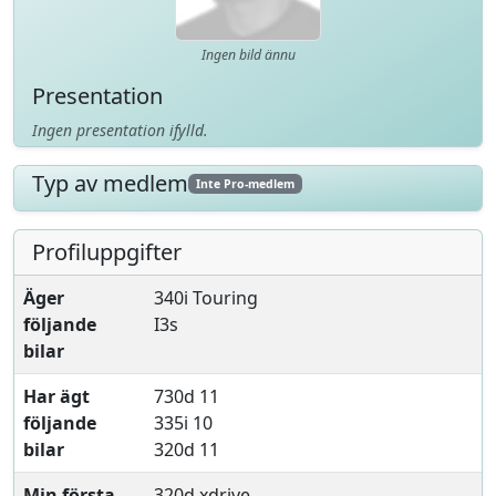
Ingen bild ännu
Presentation
Ingen presentation ifylld.
Typ av medlem
Inte Pro-medlem
Profiluppgifter
Äger
340i Touring
följande
I3s
bilar
Har ägt
730d 11
följande
335i 10
bilar
320d 11
Min första
320d xdrive