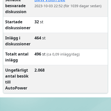
besvarade
2023-10-03 22:52 (för 1039 dagar sedan)
diskussion
Startade
32
st
diskussioner
Inlägg i
464
st
diskussioner
Totalt antal
496
st
(ca 0,09 inlägg/dag)
inlägg
Ungefärligt
2.068
antal besök
till
AutoPower