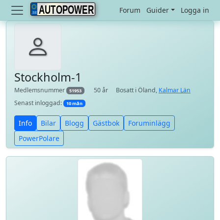
AUTOPOWER
Forum
Guider
Logga in
Stockholm-1
Medlemsnummer
50 år
Bosatt i Öland,
Kalmar Län
51953
Senast inloggad:
10 mån
Info
Bilar
Blogg
Gästbok
Foruminlägg
PowerPolare