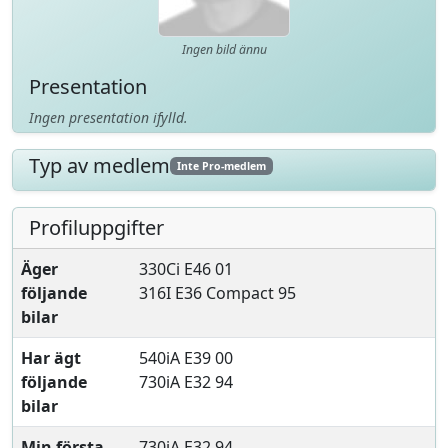
Ingen bild ännu
Presentation
Ingen presentation ifylld.
Typ av medlem
Inte Pro-medlem
Profiluppgifter
Äger
330Ci E46 01
följande
316I E36 Compact 95
bilar
Har ägt
540iA E39 00
följande
730iA E32 94
bilar
Min första
730iA E32 94