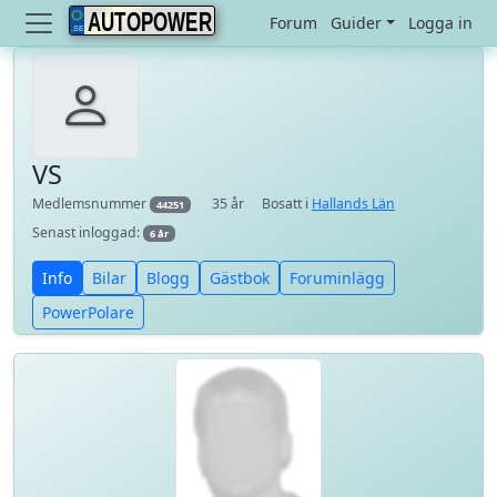
AUTOPOWER
Forum
Guider
Logga in
VS
Medlemsnummer
35 år
Bosatt i
Hallands Län
44251
Senast inloggad:
6 år
Info
Bilar
Blogg
Gästbok
Foruminlägg
PowerPolare