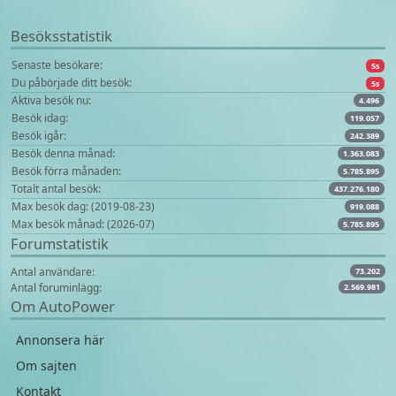
Besöksstatistik
Senaste besökare:
5s
Du påbörjade ditt besök:
5s
Aktiva besök nu:
4.496
Besök idag:
119.057
Besök igår:
242.389
Besök denna månad:
1.363.083
Besök förra månaden:
5.785.895
Totalt antal besök:
437.276.180
Max besök dag: (2019-08-23)
919.088
Max besök månad: (2026-07)
5.785.895
Forumstatistik
Antal användare:
73.202
Antal foruminlägg:
2.569.981
Om AutoPower
Annonsera här
Om sajten
Kontakt