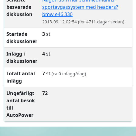
besvarade
sportavgassystem med headers?
diskussion
bmw e46 330
2013-09-12 02:54 (för 4711 dagar sedan)
Startade
3
st
diskussioner
Inlägg i
4
st
diskussioner
Totalt antal
7
st
(ca 0 inlägg/dag)
inlägg
Ungefärligt
72
antal besök
till
AutoPower