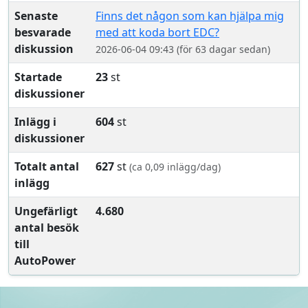
Senaste
Finns det någon som kan hjälpa mig
besvarade
med att koda bort EDC?
diskussion
2026-06-04 09:43 (för 63 dagar sedan)
Startade
23
st
diskussioner
Inlägg i
604
st
diskussioner
Totalt antal
627
st
(ca 0,09 inlägg/dag)
inlägg
Ungefärligt
4.680
antal besök
till
AutoPower