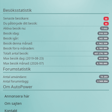
Besöksstatistik
Senaste besökare:
4s
Du påbörjade ditt besök:
4s
Aktiva besök nu:
7.032
Besök idag:
318.333
Besök igår:
242.389
Besök denna månad:
1.562.359
Besök förra månaden:
5.785.895
Totalt antal besök:
437.276.180
Max besök dag: (2019-08-23)
919.088
Max besök månad: (2026-07)
5.785.895
Forumstatistik
Antal användare:
73.203
Antal foruminlägg:
2.569.994
Om AutoPower
Annonsera här
Om sajten
Kontakt