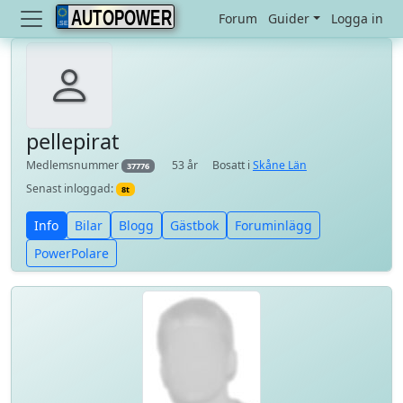
AUTOPOWER
Forum
Guider
Logga in
pellepirat
Medlemsnummer
53 år
Bosatt i
Skåne Län
37776
Senast inloggad:
8t
Info
Bilar
Blogg
Gästbok
Foruminlägg
PowerPolare