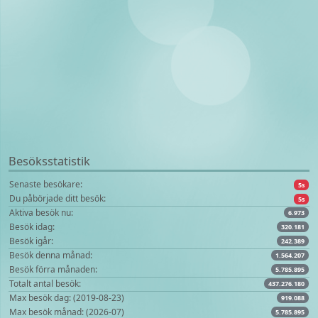
Besöksstatistik
Senaste besökare:
5s
Du påbörjade ditt besök:
5s
Aktiva besök nu:
6.973
Besök idag:
320.181
Besök igår:
242.389
Besök denna månad:
1.564.207
Besök förra månaden:
5.785.895
Totalt antal besök:
437.276.180
Max besök dag: (2019-08-23)
919.088
Max besök månad: (2026-07)
5.785.895