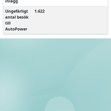
inlägg
Ungefärligt
1.622
antal besök
till
AutoPower