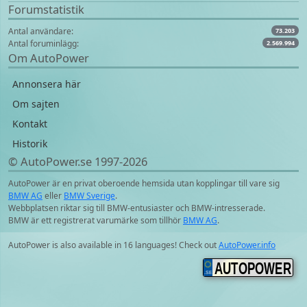
Forumstatistik
Antal användare:
73.203
Antal foruminlägg:
2.569.994
Om AutoPower
Annonsera här
Om sajten
Kontakt
Historik
© AutoPower.se 1997‑2026
AutoPower är en privat oberoende hemsida utan kopplingar till vare sig
BMW AG
eller
BMW Sverige
.
Webbplatsen riktar sig till BMW-entusiaster och BMW-intresserade.
BMW är ett registrerat varumärke som tillhör
BMW AG
.
AutoPower is also available in 16 languages! Check out
AutoPower.info
AUTOPOWER