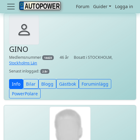
AUTOPOWER
Forum
Guider
Logga in
GINO
Medlemsnummer
46 år
Bosatt i STOCKHOLM,
14423
Stockholms Län
Senast inloggad:
2 år
Info
Bilar
Blogg
Gästbok
Foruminlägg
PowerPolare