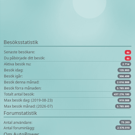
Besöksstatistik
Senaste besökare:
4s
Du påbörjade ditt besök:
4s
Aktiva besök nu:
2.714
Besök idag:
135.993
Besök igår:
306.498
Besök denna månad:
2.016.988
Besök förra månaden:
5.785.895
Totalt antal besök:
437.276.180
Max besök dag: (2019-08-23)
919.088
Max besök månad: (2026-07)
5.785.895
Forumstatistik
Antal användare:
73.203
Antal foruminlägg:
2.570.010
Om AutoPower