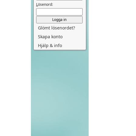
L
ösenord:
Glömt lösenordet?
Skapa konto
Hjälp & info