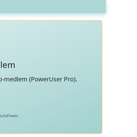
dlem
ro-medlem (
PowerUser Pro
).
 AutoPower.