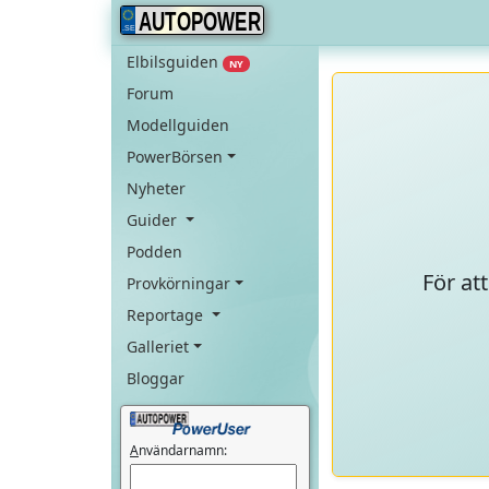
AUTOPOWER
Elbilsguiden
NY
Forum
Modellguiden
PowerBörsen
Nyheter
Guider
Podden
För at
Provkörningar
Reportage
Galleriet
Bloggar
A
nvändarnamn: