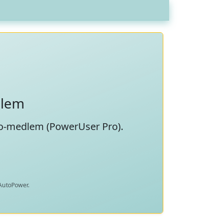
dlem
ro-medlem (
PowerUser Pro
).
 AutoPower.