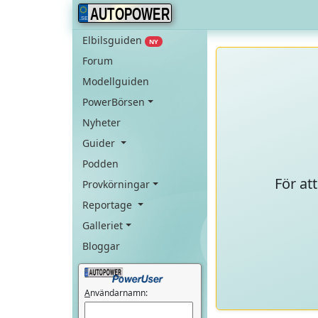
AUTOPOWER
Elbilsguiden
NY
Forum
Modellguiden
PowerBörsen
Nyheter
Guider
Podden
För at
Provkörningar
Reportage
Galleriet
Bloggar
A
nvändarnamn: