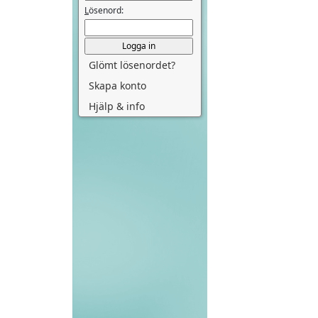
L
ösenord:
Glömt lösenordet?
Skapa konto
Hjälp & info