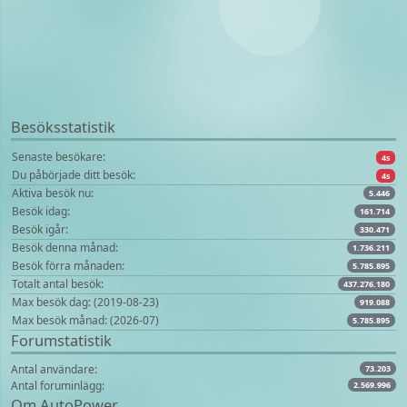
Besöksstatistik
Senaste besökare:
4s
Du påbörjade ditt besök:
4s
Aktiva besök nu:
5.446
Besök idag:
161.714
Besök igår:
330.471
Besök denna månad:
1.736.211
Besök förra månaden:
5.785.895
Totalt antal besök:
437.276.180
Max besök dag: (2019-08-23)
919.088
Max besök månad: (2026-07)
5.785.895
Forumstatistik
Antal användare:
73.203
Antal foruminlägg:
2.569.996
Om AutoPower