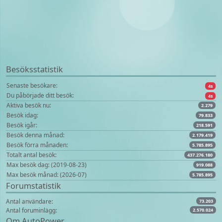
Besöksstatistik
Senaste besökare:
4s
Du påbörjade ditt besök:
4s
Aktiva besök nu:
2.279
Besök idag:
79.833
Besök igår:
218.591
Besök denna månad:
2.179.419
Besök förra månaden:
5.785.895
Totalt antal besök:
437.276.180
Max besök dag: (2019-08-23)
919.088
Max besök månad: (2026-07)
5.785.895
Forumstatistik
Antal användare:
73.203
Antal foruminlägg:
2.570.024
Om AutoPower