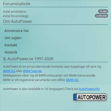
Forumstatistik
Antal användare:
73.203
Antal foruminlägg:
2.570.010
Om AutoPower
Annonsera här
Om sajten
Kontakt
Historik
© AutoPower.se 1997‑2026
AutoPower är en privat oberoende hemsida utan kopplingar till vare sig
BMW AG
eller
BMW Sverige
.
Webbplatsen riktar sig till BMW-entusiaster och BMW-intresserade.
BMW är ett registrerat varumärke som tillhör
BMW AG
.
AutoPower is also available in 16 languages! Check out
AutoPower.info
AUTOPOWER