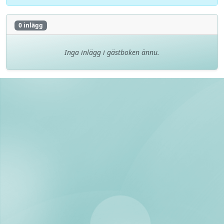
0 inlägg
Inga inlägg i gästboken ännu.