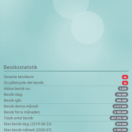
Besöksstatistik
Senaste besökare:
4s
Du påbörjade ditt besök:
4s
Aktiva besök nu:
2.025
Besök idag:
136.665
Besök igår:
306.498
Besök denna månad:
2.017.660
Besök förra månaden:
5.785.895
Totalt antal besök:
437.276.180
Max besök dag: (2019-08-23)
919.088
Max besök månad: (2026-07)
5.785.895