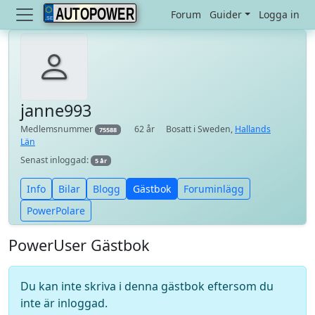
AUTOPOWER
Forum
Guider
Logga in
janne993
Medlemsnummer
62 år
Bosatt i Sweden,
Hallands
75588
Län
Senast inloggad:
5 år
Info
Bilar
Blogg
Gästbok
Foruminlägg
PowerPolare
PowerUser Gästbok
Du kan inte skriva i denna gästbok eftersom du
inte är inloggad.