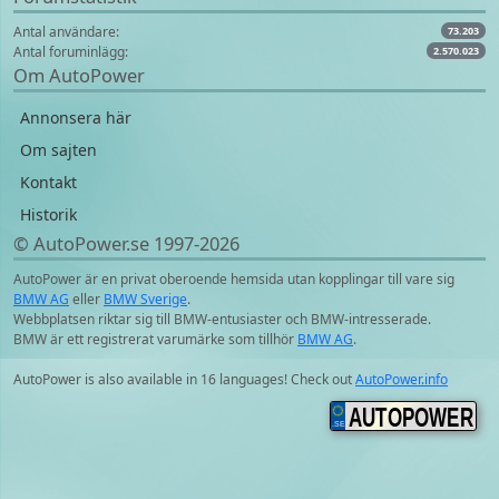
Antal användare:
73.203
Antal foruminlägg:
2.570.023
Om AutoPower
Annonsera här
Om sajten
Kontakt
Historik
© AutoPower.se 1997‑2026
AutoPower är en privat oberoende hemsida utan kopplingar till vare sig
BMW AG
eller
BMW Sverige
.
Webbplatsen riktar sig till BMW-entusiaster och BMW-intresserade.
BMW är ett registrerat varumärke som tillhör
BMW AG
.
AutoPower is also available in 16 languages! Check out
AutoPower.info
AUTOPOWER