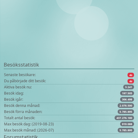
Besöksstatistik
Senaste besökare:
4s
Du påbörjade ditt besök:
4s
Aktiva besök nu:
3.241
Besök idag:
197.505
Besök igår:
306.498
Besök denna månad:
2.078.500
Besök förra månaden:
5.785.895
Totalt antal besök:
437.276.180
Max besök dag: (2019-08-23)
919.088
Max besök månad: (2026-07)
5.785.895
Forumstatistik