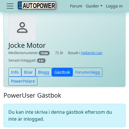
AUTOPOWER
Forum
Guider
Logga in
Jocke Motor
Medlemsnummer
72 år
Bosatt i
Hallands Län
70388
Senast inloggad:
8 år
Info
Bilar
Blogg
Gästbok
Foruminlägg
PowerPolare
PowerUser Gästbok
Du kan inte skriva i denna gästbok eftersom du
inte är inloggad.