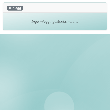
0 inlägg
Inga inlägg i gästboken ännu.