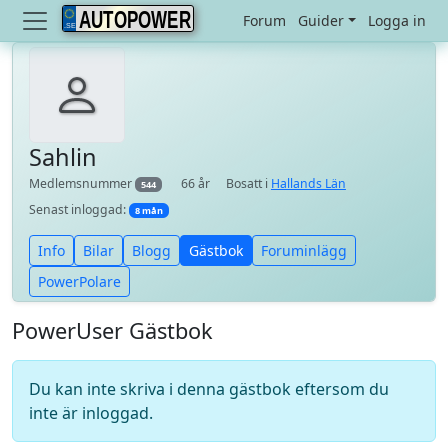
AUTOPOWER
Forum
Guider
Logga in
Sahlin
Medlemsnummer
66 år
Bosatt i
Hallands Län
544
Senast inloggad:
8 mån
Info
Bilar
Blogg
Gästbok
Foruminlägg
PowerPolare
PowerUser Gästbok
Du kan inte skriva i denna gästbok eftersom du
inte är inloggad.