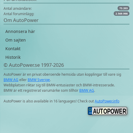
Antal användare:
73.203
Antal foruminlägg:
2.569.998
Om AutoPower
Annonsera här
Om sajten
Kontakt
Historik
© AutoPower.se 1997‑2026
AutoPower är en privat oberoende hemsida utan kopplingar till vare sig
BMW AG
eller
BMW Sverige
.
Webbplatsen riktar sig till BMW-entusiaster och BMW-intresserade.
BMW är ett registrerat varumärke som tillhör
BMW AG
.
AutoPower is also available in 16 languages! Check out
AutoPower.info
AUTOPOWER