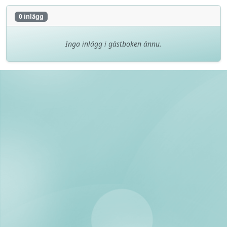
0 inlägg
Inga inlägg i gästboken ännu.