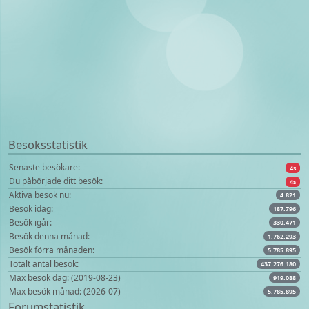
Besöksstatistik
Senaste besökare:
4s
Du påbörjade ditt besök:
4s
Aktiva besök nu:
4.821
Besök idag:
187.796
Besök igår:
330.471
Besök denna månad:
1.762.293
Besök förra månaden:
5.785.895
Totalt antal besök:
437.276.180
Max besök dag: (2019-08-23)
919.088
Max besök månad: (2026-07)
5.785.895
Forumstatistik