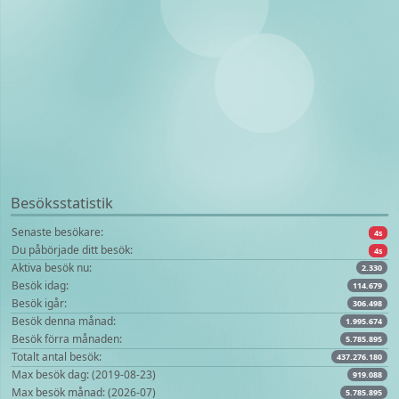
Besöksstatistik
Senaste besökare:
4s
Du påbörjade ditt besök:
4s
Aktiva besök nu:
2.330
Besök idag:
114.679
Besök igår:
306.498
Besök denna månad:
1.995.674
Besök förra månaden:
5.785.895
Totalt antal besök:
437.276.180
Max besök dag: (2019-08-23)
919.088
Max besök månad: (2026-07)
5.785.895