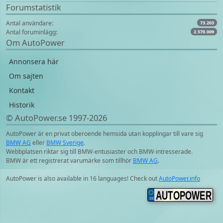
Forumstatistik
Antal användare:
73.203
Antal foruminlägg:
2.570.009
Om AutoPower
Annonsera här
Om sajten
Kontakt
Historik
© AutoPower.se 1997‑2026
AutoPower är en privat oberoende hemsida utan kopplingar till vare sig
BMW AG
eller
BMW Sverige
.
Webbplatsen riktar sig till BMW-entusiaster och BMW-intresserade.
BMW är ett registrerat varumärke som tillhör
BMW AG
.
AutoPower is also available in 16 languages! Check out
AutoPower.info
AUTOPOWER