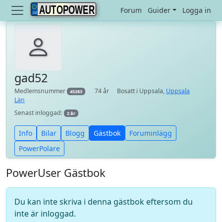
AUTOPOWER
Forum
Guider
Logga in
gad52
Medlemsnummer
74 år
Bosatt i Uppsala,
Uppsala
45283
Län
Senast inloggad:
2 år
Info
Bilar
Blogg
Gästbok
Foruminlägg
PowerPolare
PowerUser Gästbok
Du kan inte skriva i denna gästbok eftersom du
inte är inloggad.