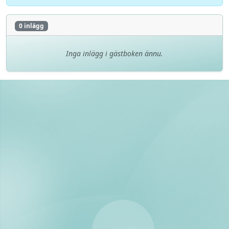
0 inlägg
Inga inlägg i gästboken ännu.