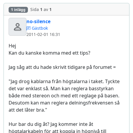
Sida
1
av
1
1 inlägg
no-silence
Gästbok
2011-02-01 16:31
Hej
Kan du kanske komma med ett tips?
Jag såg att du hade skrivit tidigare på forumet =
"Jag drog kablarna från högtalarna i taket. Tyckte
det var enklast så. Man kan reglera basstyrkan
både med stereon och med ett reglage på basen.
Desutom kan man reglera delningsfrekvensen så
att det låter bra."
Hur bar du dig åt? Jag kommer inte åt
högtalarkabeln för att koppla in högnivå till