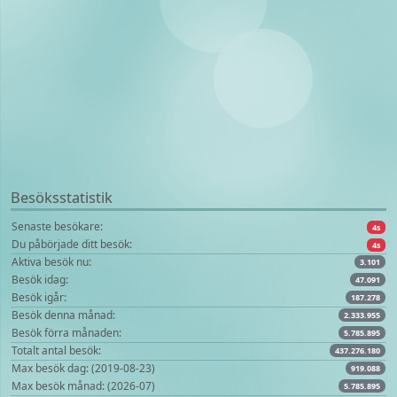
Besöksstatistik
Senaste besökare:
4s
Du påbörjade ditt besök:
4s
Aktiva besök nu:
3.101
Besök idag:
47.091
Besök igår:
187.278
Besök denna månad:
2.333.955
Besök förra månaden:
5.785.895
Totalt antal besök:
437.276.180
Max besök dag: (2019-08-23)
919.088
Max besök månad: (2026-07)
5.785.895