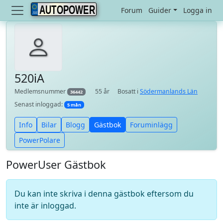
AUTOPOWER
Forum
Guider
Logga in
520iA
Medlemsnummer
55 år
Bosatt i
Södermanlands Län
36442
Senast inloggad:
5 mån
Info
Bilar
Blogg
Gästbok
Foruminlägg
PowerPolare
PowerUser Gästbok
Du kan inte skriva i denna gästbok eftersom du
inte är inloggad.