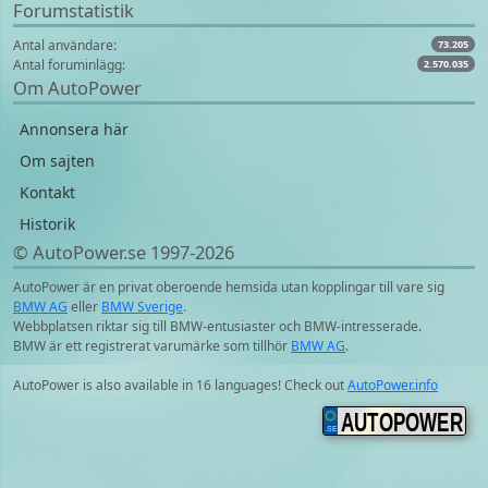
Forumstatistik
Antal användare:
73.205
Antal foruminlägg:
2.570.035
Om AutoPower
Annonsera här
Om sajten
Kontakt
Historik
© AutoPower.se 1997‑2026
AutoPower är en privat oberoende hemsida utan kopplingar till vare sig
BMW AG
eller
BMW Sverige
.
Webbplatsen riktar sig till BMW-entusiaster och BMW-intresserade.
BMW är ett registrerat varumärke som tillhör
BMW AG
.
AutoPower is also available in 16 languages! Check out
AutoPower.info
AUTOPOWER