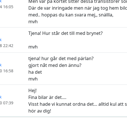
k
Men var på kortet sitter dessa transistorer so
4 16:05
Där de var inringade men när jag tog hem bil
med.. hoppas du kan svara mej,, snällla,
mvh
Tjena! Hur står det till med brynet?
k
8 22:42
mvh
tjena! hur går det med pärlan?
k
gjort nåt med den ännu?
0 16:58
ha det
mvh
Hej!
k
Fina bilar är det....
0 07:39
Visst hade vi kunnat ordna det... alltid kul att s
hör av dig!