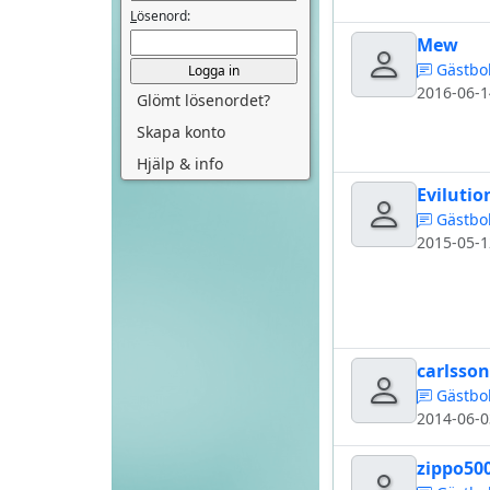
L
ösenord:
Mew
Gästbo
2016-06-1
Glömt lösenordet?
Skapa konto
Hjälp & info
Evilutio
Gästbo
2015-05-1
carlsso
Gästbo
2014-06-0
zippo50