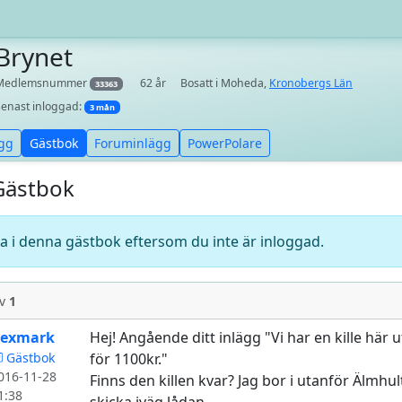
Brynet
Medlemsnummer
62 år
Bosatt i Moheda,
Kronobergs Län
33363
Senast inloggad:
3 mån
gg
Gästbok
Foruminlägg
PowerPolare
Gästbok
va i denna gästbok eftersom du inte är inloggad.
v
1
exmark
Hej! Angående ditt inlägg "Vi har en kille hä
Gästbok
för 1100kr."
016-11-28
Finns den killen kvar? Jag bor i utanför Älmhu
1:38