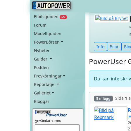
AUTOPOWER
Elbilsguiden
NY
Forum
Modellguiden
PowerBörsen
Info
Bilar
Blo
Nyheter
Guider
PowerUser 
Podden
Provkörningar
Du kan inte skri
Reportage
Galleriet
Sida
1
a
8 inlägg
Bloggar
R
A
nvändarnamn:
2
2