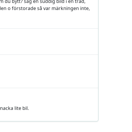
m du bytt? såg en suddig bild i en tråd,
den o förstorade så var märkningen inte,
nacka lite bil.