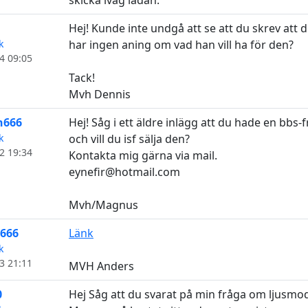
skicka iväg lådan.
Hej! Kunde inte undgå att se att du skrev att
k
har ingen aning om vad han vill ha för den?
4 09:05
Tack!
Mvh Dennis
n666
Hej! Såg i ett äldre inlägg att du hade en bbs-
k
och vill du isf sälja den?
2 19:34
Kontakta mig gärna via mail.
eynefir@hotmail.com
Mvh/Magnus
n666
Länk
k
3 21:11
MVH Anders
0
Hej Såg att du svarat på min fråga om ljusmodu