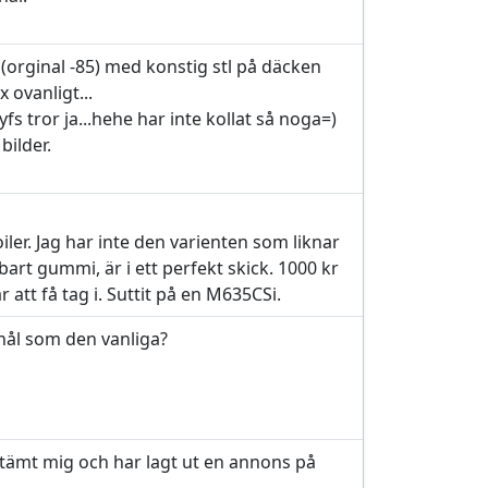
(orginal -85) med konstig stl på däcken
 ovanligt...
fs tror ja...hehe har inte kollat så noga=)
bilder.
iler. Jag har inte den varienten som liknar
art gummi, är i ett perfekt skick. 1000 kr
 att få tag i. Suttit på en M635CSi.
hål som den vanliga?
stämt mig och har lagt ut en annons på