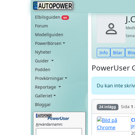
AUTOPOWER
J.
Elbilsguiden
NY
Forum
Med
Modellguiden
Sena
PowerBörsen
Nyheter
Info
Bilar
Blo
Guider
PowerUser 
Podden
Provkörningar
Du kan inte skri
Reportage
Galleriet
Bloggar
Sida
1
24 inlägg
C
A
nvändarnamn:
2