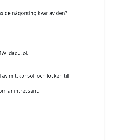
inns de någonting kvar av den?
W idag...lol.
 av mittkonsoll och locken till
om är intressant.