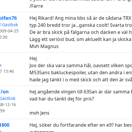
/Farre
olfan76
Hej Rikard! Ang mina bbs så är de sådana TRX 
Gästbok
typ 240 bredd tror ja...ganska coolt! Svarta trox
009-04-25
De är bra skick på fälgarna och däcken e väl hy
0:30
Lägg ett seriöst bud, om aktuellt kan ja skicka 
Mvh Magnus
Hej
k
Joo der ska vara samma hål, oavsett vilken spo
7 15:46
M535ans bakluckespoiler, utan den andra i enb
hade jag tänkt i o med skick och att den är svår
//on
hej angående vingen till 635an är där samma 
Gästbok
vad har du tänkt dej för pris?
08-12-16
:59
mvh Jens
1800
Hej, söker du fortfarande efter en e9? har be
k