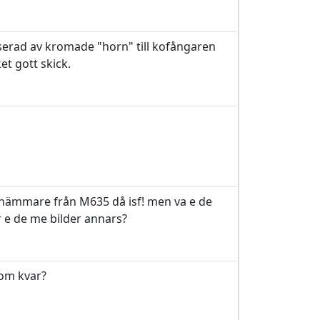
esserad av kromade "horn" till kofångaren
t gott skick.
shämmare från M635 då isf! men va e de
e de me bilder annars?
dom kvar?