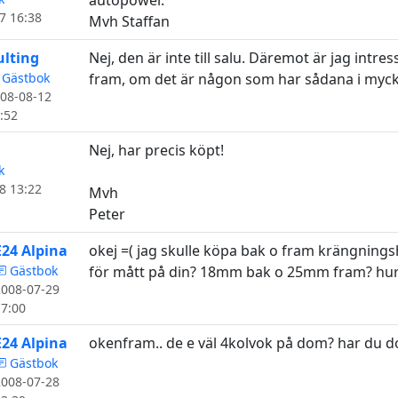
autopower.
7 16:38
Mvh Staffan
ulting
Nej, den är inte till salu. Däremot är jag intr
Gästbok
fram, om det är någon som har sådana i mycke
08-08-12
:52
Nej, har precis köpt!
k
8 13:22
Mvh
Peter
E24 Alpina
okej =( jag skulle köpa bak o fram krängning
Gästbok
för mått på din? 18mm bak o 25mm fram? hur 
2008-07-29
17:00
E24 Alpina
okenfram.. de e väl 4kolvok på dom? har du 
Gästbok
2008-07-28