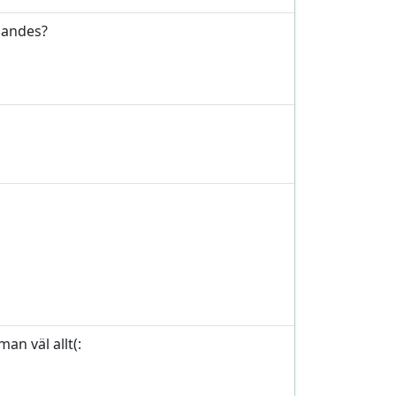
gandes?
an väl allt(: