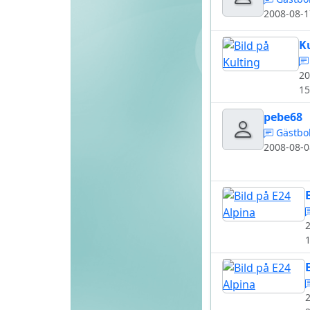
2008-08-1
K
20
15
pebe68
Gästbo
2008-08-0