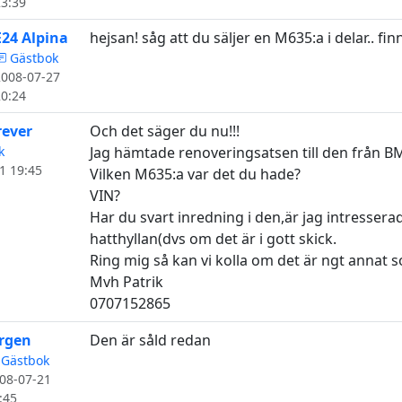
23:39
E24 Alpina
hejsan! såg att du säljer en M635:a i delar.. f
Gästbok
2008-07-27
20:24
rever
Och det säger du nu!!!
k
Jag hämtade renoveringsatsen till den från BM
1 19:45
Vilken M635:a var det du hade?
VIN?
Har du svart inredning i den,är jag intresserad
hatthyllan(dvs om det är i gott skick.
Ring mig så kan vi kolla om det är ngt annat s
Mvh Patrik
0707152865
rgen
Den är såld redan
Gästbok
08-07-21
:45