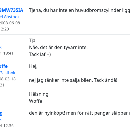
BMW735IA
Tjena, du har inte en huvudbromscylinder lig
Gästbok
2008-06-08
12:29
Tja!
k
Näe, det är den tyvärr inte.
1 19:41
Tack iaf =)
ffe
Hej,
Gästbok
08-03-18
nej jag tänker inte sälja bilen. Tack ändå!
:31
Hälsning
Woffe
bg
den är nyinköpt! men för rätt pengar släpper m
k
4 12:36