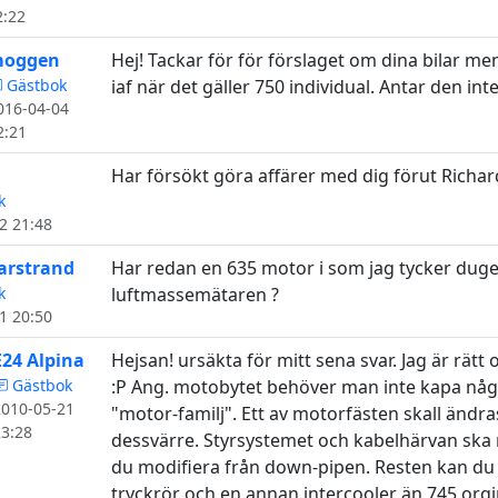
2:22
oggen
Hej! Tackar för för förslaget om dina bilar men
Gästbok
iaf när det gäller 750 individual. Antar den inte 
016-04-04
2:21
Har försökt göra affärer med dig förut Richard..
k
2 21:48
rstrand
Har redan en 635 motor i som jag tycker duger
k
luftmassemätaren ?
1 20:50
E24 Alpina
Hejsan! ursäkta för mitt sena svar. Jag är rätt
Gästbok
:P Ang. motobytet behöver man inte kapa någ
2010-05-21
"motor-familj". Ett av motorfästen skall ändras 
23:28
dessvärre. Styrsystemet och kabelhärvan ska
du modifiera från down-pipen. Resten kan du
tryckrör och en annan intercooler än 745 orgi