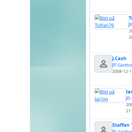
T
2
2
J.Cash
Gästbo
2008-12-1
la
20
21
Staffan 
Gästbo