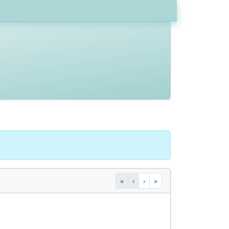
«
‹
›
»