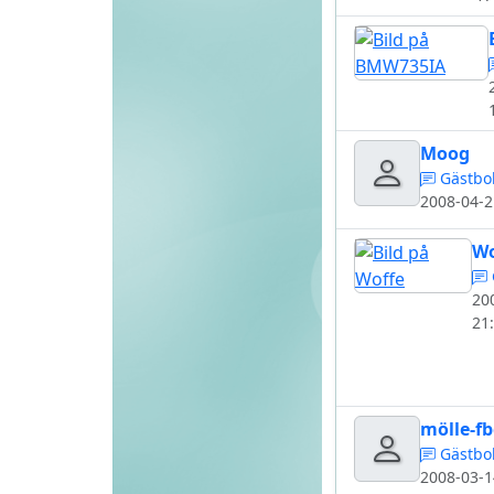
Moog
Gästbo
2008-04-2
Wo
20
21
mölle-f
Gästbo
2008-03-1