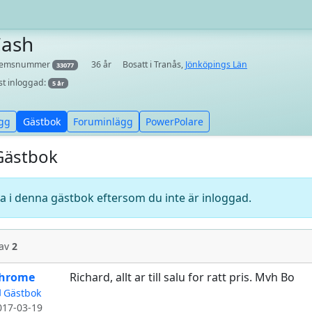
Cash
lemsnummer
36 år
Bosatt i Tranås,
Jönköpings Län
33077
st inloggad:
5 år
gg
Gästbok
Foruminlägg
PowerPolare
Gästbok
va i denna gästbok eftersom du inte är inloggad.
av
2
hrome
Richard, allt ar till salu for ratt pris. Mvh Bo
Gästbok
017-03-19