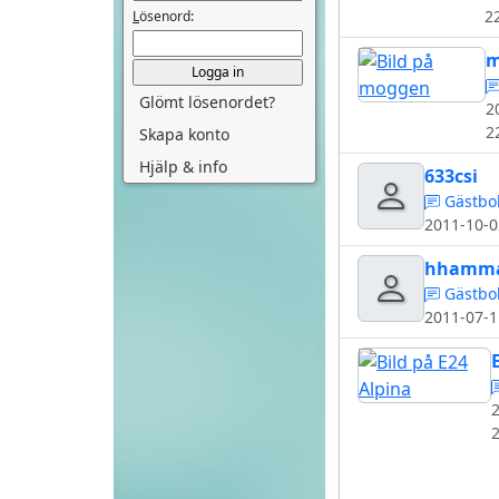
2
L
ösenord:
m
Glömt lösenordet?
2
2
Skapa konto
Hjälp & info
633csi
Gästbo
2011-10-0
hhamma
Gästbo
2011-07-1