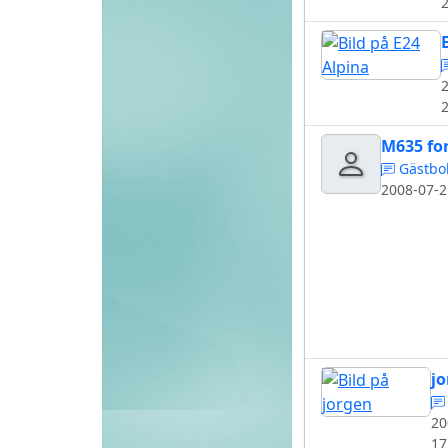
M635 fo
Gästbo
2008-07-2
jo
20
17