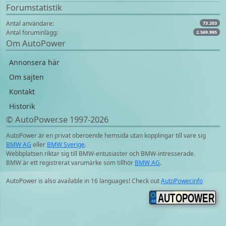
Forumstatistik
Antal användare:
73.203
Antal foruminlägg:
2.569.995
Om AutoPower
Annonsera här
Om sajten
Kontakt
Historik
© AutoPower.se 1997‑2026
AutoPower är en privat oberoende hemsida utan kopplingar till vare sig
BMW AG
eller
BMW Sverige
.
Webbplatsen riktar sig till BMW-entusiaster och BMW-intresserade.
BMW är ett registrerat varumärke som tillhör
BMW AG
.
AutoPower is also available in 16 languages! Check out
AutoPower.info
AUTOPOWER