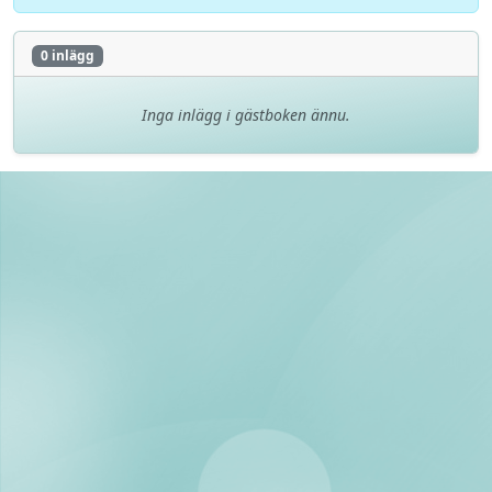
0 inlägg
Inga inlägg i gästboken ännu.