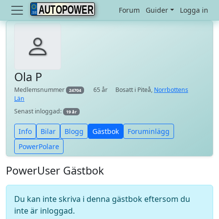
AUTOPOWER
Forum
Guider
Logga in
Ola P
Medlemsnummer
65 år
Bosatt i Piteå,
Norrbottens
24704
Län
Senast inloggad:
19 år
Info
Bilar
Blogg
Gästbok
Foruminlägg
PowerPolare
PowerUser Gästbok
Du kan inte skriva i denna gästbok eftersom du
inte är inloggad.