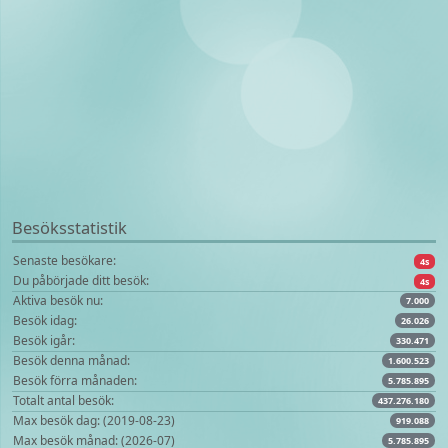
Besöksstatistik
Senaste besökare:
4s
Du påbörjade ditt besök:
4s
Aktiva besök nu:
7.000
Besök idag:
26.026
Besök igår:
330.471
Besök denna månad:
1.600.523
Besök förra månaden:
5.785.895
Totalt antal besök:
437.276.180
Max besök dag: (2019-08-23)
919.088
Max besök månad: (2026-07)
5.785.895