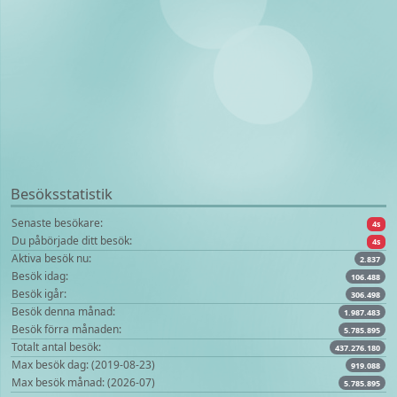
Besöksstatistik
Senaste besökare:
9s
Du påbörjade ditt besök:
9s
Aktiva besök nu:
2.837
Besök idag:
106.488
Besök igår:
306.498
Besök denna månad:
1.987.483
Besök förra månaden:
5.785.895
Totalt antal besök:
437.276.180
Max besök dag: (2019-08-23)
919.088
Max besök månad: (2026-07)
5.785.895