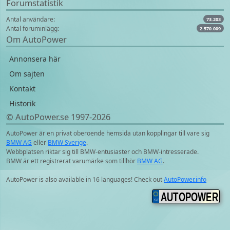
Forumstatistik
Antal användare:
73.203
Antal foruminlägg:
2.570.009
Om AutoPower
Annonsera här
Om sajten
Kontakt
Historik
© AutoPower.se 1997‑2026
AutoPower är en privat oberoende hemsida utan kopplingar till vare sig
BMW AG
eller
BMW Sverige
.
Webbplatsen riktar sig till BMW-entusiaster och BMW-intresserade.
BMW är ett registrerat varumärke som tillhör
BMW AG
.
AutoPower is also available in 16 languages! Check out
AutoPower.info
AUTOPOWER