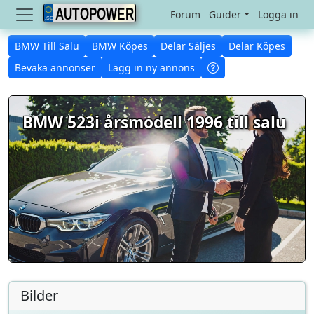
AUTOPOWER
Forum
Guider
Logga in
BMW Till Salu
BMW Köpes
Delar Säljes
Delar Köpes
Bevaka annonser
Lägg in ny annons
BMW 523i årsmodell 1996 till salu
Bilder