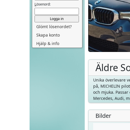
L
ösenord:
Glömt lösenordet?
Skapa konto
Hjälp & info
Äldre S
Unika överlevare ve
på, MICHELIN pilot 
och mjuka. Passar 
Mercedes, Audi, me
Bilder