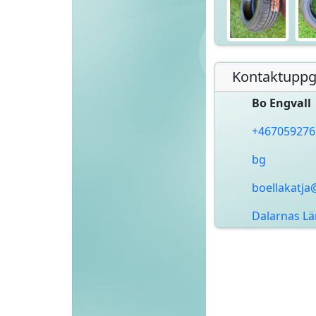
Kontaktuppgi
Bo Engvall
+467059276
bg
boellakatj
Dalarnas L