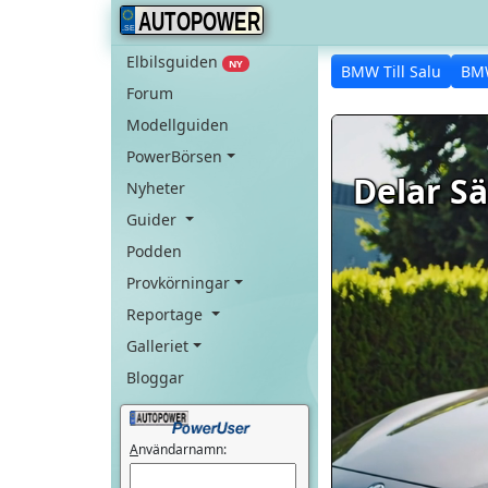
AUTOPOWER
Elbilsguiden
NY
BMW Till Salu
BM
Forum
Modellguiden
PowerBörsen
Delar Sä
Nyheter
Guider
Podden
Provkörningar
Reportage
Galleriet
Bloggar
A
nvändarnamn: