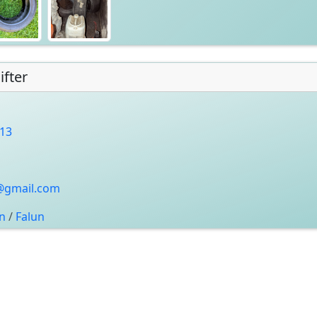
fter
13
a@gmail.com
än
/
Falun