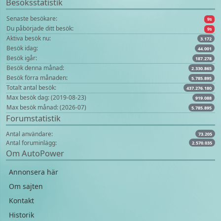
Besöksstatistik
Senaste besökare:
9s
Du påbörjade ditt besök:
9s
Aktiva besök nu:
3.172
Besök idag:
44.001
Besök igår:
187.278
Besök denna månad:
2.330.865
Besök förra månaden:
5.785.895
Totalt antal besök:
437.276.180
Max besök dag: (2019-08-23)
919.088
Max besök månad: (2026-07)
5.785.895
Forumstatistik
Antal användare:
73.205
Antal foruminlägg:
2.570.035
Om AutoPower
Annonsera här
Om sajten
Kontakt
Historik