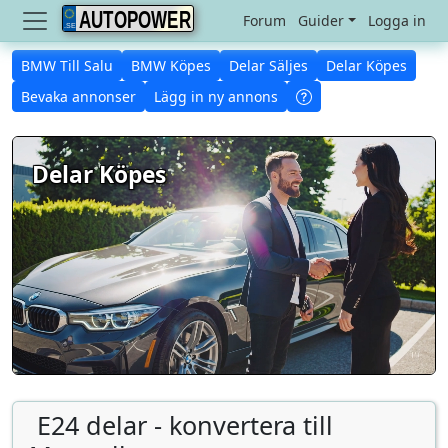
AUTOPOWER
Forum
Guider
Logga in
BMW Till Salu
BMW Köpes
Delar Säljes
Delar Köpes
Bevaka annonser
Lägg in ny annons
Delar Köpes
E24 delar - konvertera till