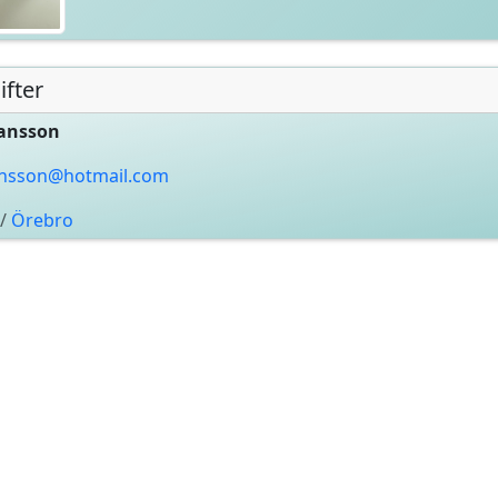
fter
ansson
nsson@hotmail.com
/
Örebro