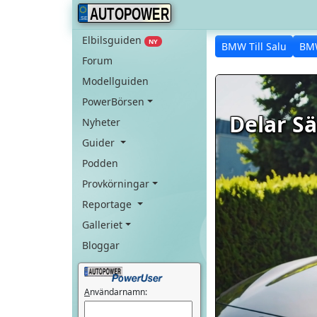
AUTOPOWER
Elbilsguiden
NY
BMW Till Salu
BM
Forum
Modellguiden
PowerBörsen
Delar Sä
Nyheter
Guider
Podden
Provkörningar
Reportage
Galleriet
Bloggar
A
nvändarnamn: