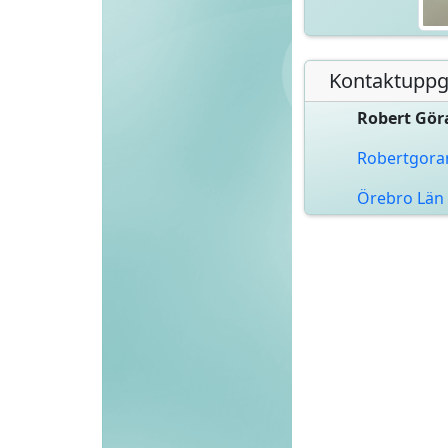
Kontaktuppgi
Robert Gör
Robertgora
Örebro Län