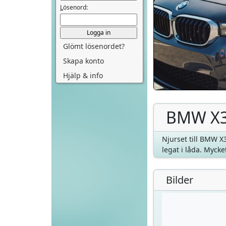
L
ösenord:
Glömt lösenordet?
Skapa konto
Hjälp & info
BMW X3 
Njurset till BMW X
legat i låda. Mycket
Bilder