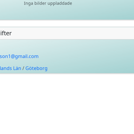
Inga bilder uppladdade
fter
rsson1@gmail.com
alands Län
/
Göteborg