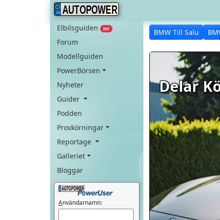
AUTOPOWER
Elbilsguiden
NY
BMW Till Salu
BM
Forum
Modellguiden
PowerBörsen
Delar K
Nyheter
Guider
Podden
Provkörningar
Reportage
Galleriet
Bloggar
A
nvändarnamn: