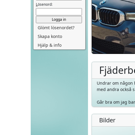
L
ösenord:
Glömt lösenordet?
Skapa konto
Hjälp & info
Fjäderb
Undrar om någon ha
med andra också s
Går bra om jag bar
Bilder