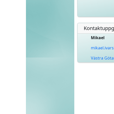
Kontaktuppgi
Mikael
mikael.iva
Västra Göt