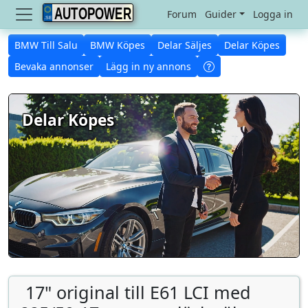
AUTOPOWER
Forum
Guider
Logga in
BMW Till Salu
BMW Köpes
Delar Säljes
Delar Köpes
Bevaka annonser
Lägg in ny annons
Delar Köpes
17" original till E61 LCI med