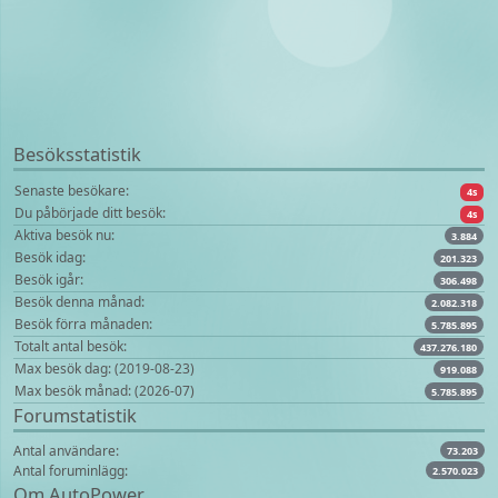
Besöksstatistik
Senaste besökare:
4s
Du påbörjade ditt besök:
4s
Aktiva besök nu:
3.884
Besök idag:
201.323
Besök igår:
306.498
Besök denna månad:
2.082.318
Besök förra månaden:
5.785.895
Totalt antal besök:
437.276.180
Max besök dag: (2019-08-23)
919.088
Max besök månad: (2026-07)
5.785.895
Forumstatistik
Antal användare:
73.203
Antal foruminlägg:
2.570.023
Om AutoPower