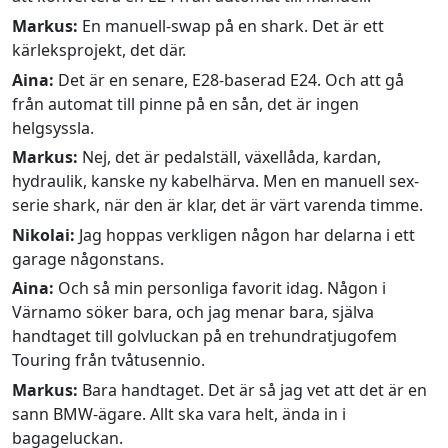
Markus:
En manuell-swap på en shark. Det är ett
kärleksprojekt, det där.
Aina:
Det är en senare, E28-baserad E24. Och att gå
från automat till pinne på en sån, det är ingen
helgsyssla.
Markus:
Nej, det är pedalställ, växellåda, kardan,
hydraulik, kanske ny kabelhärva. Men en manuell sex-
serie shark, när den är klar, det är värt varenda timme.
Nikolai:
Jag hoppas verkligen någon har delarna i ett
garage någonstans.
Aina:
Och så min personliga favorit idag. Någon i
Värnamo söker bara, och jag menar bara, själva
handtaget till golvluckan på en trehundratjugofem
Touring från tvåtusennio.
Markus:
Bara handtaget. Det är så jag vet att det är en
sann BMW-ägare. Allt ska vara helt, ända in i
bagageluckan.