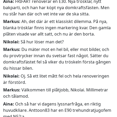
Aina:
FRIFART renoverar en E30. Nya trösklar, nytt
bakparti, och han har köpt nya domkraftsfästen. Men
nu står han där och vet inte var de ska sitta.
Markus:
Ah, det där är ett klassiskt dilemma. På nya,
blanka trösklar finns ingen markering kvar. Den gamla
plåten visade var allt satt, och nu är den borta.
Nikolai:
Så hur löser man det?
Markus:
Du mäter mot en hel bil, eller mot bilder, och
du provtrycker innan du svetsar fast något. Sätter du
domkraftsfästet fel så viker du tröskeln första gången
du hissar bilen.
Nikolai:
Oj. Så ett litet mått fel och hela renoveringen
är förstörd.
Markus:
Välkommen till plåtjobb, Nikolai. Millimetrar
och tålamod.
Aina:
Och så har vi dagens lyssnarfråga, en riktig
huvudkliare. Anttoon83 har en E90 trehundratjugofem
med N52:a.