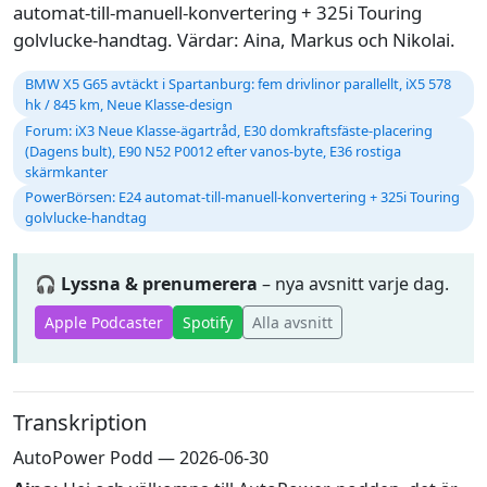
automat-till-manuell-konvertering + 325i Touring
golvlucke-handtag. Värdar: Aina, Markus och Nikolai.
BMW X5 G65 avtäckt i Spartanburg: fem drivlinor parallellt, iX5 578
hk / 845 km, Neue Klasse-design
Forum: iX3 Neue Klasse-ägartråd, E30 domkraftsfäste-placering
(Dagens bult), E90 N52 P0012 efter vanos-byte, E36 rostiga
skärmkanter
PowerBörsen: E24 automat-till-manuell-konvertering + 325i Touring
golvlucke-handtag
🎧 Lyssna & prenumerera
– nya avsnitt varje dag.
Apple Podcaster
Spotify
Alla avsnitt
Transkription
AutoPower Podd — 2026-06-30