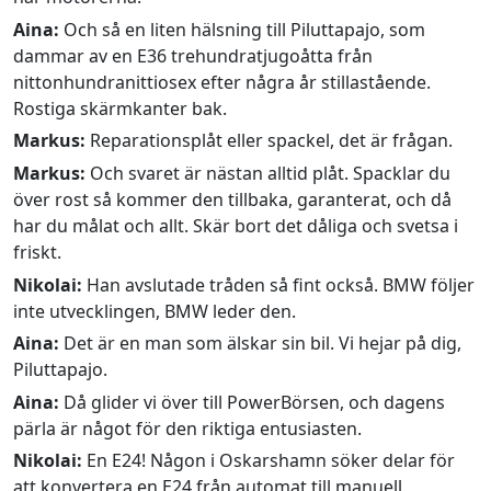
Aina:
Och så en liten hälsning till Piluttapajo, som
dammar av en E36 trehundratjugoåtta från
nittonhundranittiosex efter några år stillastående.
Rostiga skärmkanter bak.
Markus:
Reparationsplåt eller spackel, det är frågan.
Markus:
Och svaret är nästan alltid plåt. Spacklar du
över rost så kommer den tillbaka, garanterat, och då
har du målat och allt. Skär bort det dåliga och svetsa i
friskt.
Nikolai:
Han avslutade tråden så fint också. BMW följer
inte utvecklingen, BMW leder den.
Aina:
Det är en man som älskar sin bil. Vi hejar på dig,
Piluttapajo.
Aina:
Då glider vi över till PowerBörsen, och dagens
pärla är något för den riktiga entusiasten.
Nikolai:
En E24! Någon i Oskarshamn söker delar för
att konvertera en E24 från automat till manuell.