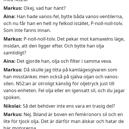
Markus:
Okej, vad har hänt?
Aina:
Han hade vanos-fel, bytte båda vanos-ventilerna,
och nu får han en helt ny felkod istället, P-noll-noll-tolv.
Som inte fanns innan.
Markus:
P-noll-noll-tolv. Det pekar mot kamaxelns läge,
insidan, att den ligger efter. Och bytte han olja
samtidigt?
Aina:
Det gjorde han, olja och filter i samma veva.
Markus:
Då skulle jag titta på kamlägesgivaren som
han misstänker, men också på själva oljan och vanos-
silen. N52:an är otroligt känslig för oljetryck just till
vanos-enheten. Fel olja eller en igensatt sil, och du jagar
spöken.
Nikolai:
Så det behöver inte ens vara en trasig del?
Markus:
Nej. Ibland är boven en femkronors sil och en
lite för tjock olja. Det är därför man älskar och hatar de
här motorerna.