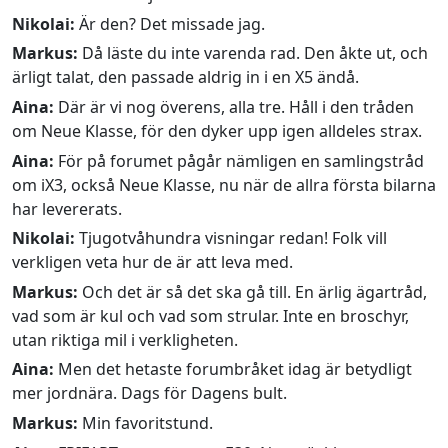
Nikolai:
Är den? Det missade jag.
Markus:
Då läste du inte varenda rad. Den åkte ut, och
ärligt talat, den passade aldrig in i en X5 ändå.
Aina:
Där är vi nog överens, alla tre. Håll i den tråden
om Neue Klasse, för den dyker upp igen alldeles strax.
Aina:
För på forumet pågår nämligen en samlingstråd
om iX3, också Neue Klasse, nu när de allra första bilarna
har levererats.
Nikolai:
Tjugotvåhundra visningar redan! Folk vill
verkligen veta hur de är att leva med.
Markus:
Och det är så det ska gå till. En ärlig ägartråd,
vad som är kul och vad som strular. Inte en broschyr,
utan riktiga mil i verkligheten.
Aina:
Men det hetaste forumbråket idag är betydligt
mer jordnära. Dags för Dagens bult.
Markus:
Min favoritstund.