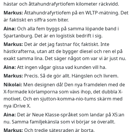
hästar och åttahundrafyrtiofem kilometer räckvidd.
Markus:
Åttahundrafyrtiofem på en WLTP-mätning. Det
är faktiskt en siffra som biter.
Aina:
Och alla fem byggs på samma löpande band i
Spartanburg. Det är en logistisk bedrift i sig.
Markus:
Det är det jag fastnar för, faktiskt. Inte
hästkrafterna, utan att de bygger diesel och ren el på
exakt samma lina. Det säger något om var vi är just nu.
Aina:
Att ingen vågar gissa vad kunden vill ha.
Markus:
Precis. Så de gör allt. Hängslen och livrem.
Nikolai:
Men designen då! Den nya framdelen med de
X-formade körlamporna som vävs ihop, det dubbla X-
motivet. Och en sjutton-komma-nio-tums skärm med
nya iDrive X.
Aina:
Det är Neue Klasse-språket som landar på X5:an
nu. Samma familjekänsla som vi börjar se överallt.
Markus:
Och tredje sätesraden är borta.