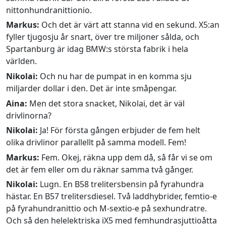
nittonhundranittionio.
Markus:
Och det är värt att stanna vid en sekund. X5:an
fyller tjugosju år snart, över tre miljoner sålda, och
Spartanburg är idag BMW:s största fabrik i hela
världen.
Nikolai:
Och nu har de pumpat in en komma sju
miljarder dollar i den. Det är inte småpengar.
Aina:
Men det stora snacket, Nikolai, det är väl
drivlinorna?
Nikolai:
Ja! För första gången erbjuder de fem helt
olika drivlinor parallellt på samma modell. Fem!
Markus:
Fem. Okej, räkna upp dem då, så får vi se om
det är fem eller om du räknar samma två gånger.
Nikolai:
Lugn. En B58 trelitersbensin på fyrahundra
hästar. En B57 trelitersdiesel. Två laddhybrider, femtio-e
på fyrahundranittio och M-sextio-e på sexhundratre.
Och så den helelektriska iX5 med femhundrasjuttioåtta