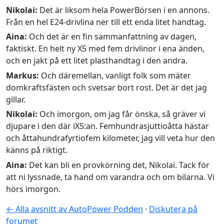
Nikolai:
Det är liksom hela PowerBörsen i en annons.
Från en hel E24-drivlina ner till ett enda litet handtag.
Aina:
Och det är en fin sammanfattning av dagen,
faktiskt. En helt ny X5 med fem drivlinor i ena änden,
och en jakt på ett litet plasthandtag i den andra.
Markus:
Och däremellan, vanligt folk som mäter
domkraftsfästen och svetsar bort rost. Det är det jag
gillar.
Nikolai:
Och imorgon, om jag får önska, så gräver vi
djupare i den där iX5:an. Femhundrasjuttioåtta hästar
och åttahundrafyrtiofem kilometer, jag vill veta hur den
känns på riktigt.
Aina:
Det kan bli en provkörning det, Nikolai. Tack för
att ni lyssnade, ta hand om varandra och om bilarna. Vi
hörs imorgon.
← Alla avsnitt av AutoPower Podden
·
Diskutera på
forumet