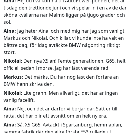
Aina:
Hej och välkomna till AutoPower-podden, det är
tisdag den trettionde juni och vi spelar in i en av de där
sköna kvällarna när Malmö ligger på tjugo grader och
sol.
Aina:
Jag heter Aina, och med mig har jag som vanligt
Markus och Nikolai. Och killar, vi kunde inte ha valt en
bättre dag, för idag avtäckte BMW någonting riktigt
stort.
Nikolai:
Den nya X5:an! Femte generationen, G65, helt
officiell sedan i morse. Jag har läst varenda rad.
Markus:
Det märks. Du har nog läst den fortare än
BMW hann skriva den.
Nikolai:
Lite grann. Men allvarligt, det här är ingen
vanlig facelift.
Aina:
Nej, och det är därför vi börjar där. Sätt er till
rätta, det här blir ett avsnitt om en helt ny era.
Aina:
Så, X5 G65. Avtäckt i Spartanburg, hemmaplan,
samma fabrik där den allra första E53 rullade ut