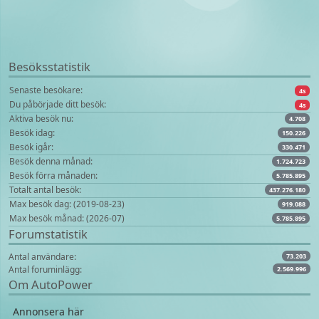
Besöksstatistik
Senaste besökare:
4s
Du påbörjade ditt besök:
4s
Aktiva besök nu:
4.708
Besök idag:
150.226
Besök igår:
330.471
Besök denna månad:
1.724.723
Besök förra månaden:
5.785.895
Totalt antal besök:
437.276.180
Max besök dag: (2019-08-23)
919.088
Max besök månad: (2026-07)
5.785.895
Forumstatistik
Antal användare:
73.203
Antal foruminlägg:
2.569.996
Om AutoPower
Annonsera här