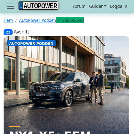
AUTOPOWER
Forum
Guider
Logga in
Hem
AutoPower Podden
2026-06-30
Avsnitt
22