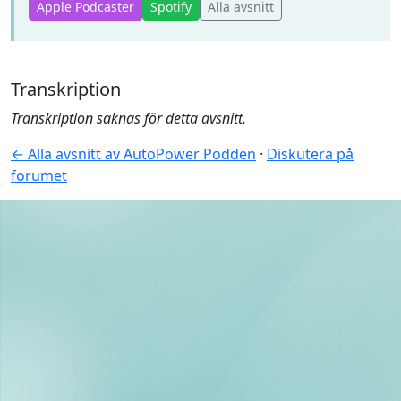
Apple Podcaster
Spotify
Alla avsnitt
Transkription
Transkription saknas för detta avsnitt.
← Alla avsnitt av AutoPower Podden
·
Diskutera på
forumet