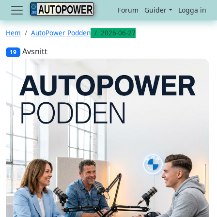
AUTOPOWER
Forum
Guider
Logga in
Hem
AutoPower Podden
2026-06-27
Avsnitt
19