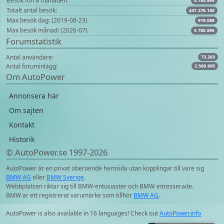
Besök förra månaden:
5.785.895
Totalt antal besök:
437.276.180
Max besök dag: (2019-08-23)
919.088
Max besök månad: (2026-07)
5.785.895
Forumstatistik
Antal användare:
73.203
Antal foruminlägg:
2.569.995
Om AutoPower
Annonsera här
Om sajten
Kontakt
Historik
© AutoPower.se 1997‑2026
AutoPower är en privat oberoende hemsida utan kopplingar till vare sig
BMW AG
eller
BMW Sverige
.
Webbplatsen riktar sig till BMW-entusiaster och BMW-intresserade.
BMW är ett registrerat varumärke som tillhör
BMW AG
.
AutoPower is also available in 16 languages! Check out
AutoPower.info