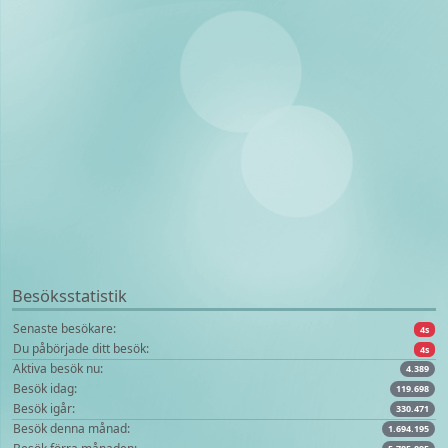
Besöksstatistik
Senaste besökare:
4s
Du påbörjade ditt besök:
4s
Aktiva besök nu:
4.389
Besök idag:
119.698
Besök igår:
330.471
Besök denna månad:
1.694.195