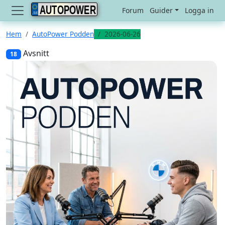
AUTOPOWER
Forum
Guider
Logga in
Hem
AutoPower Podden
2026-06-26
Avsnitt
18