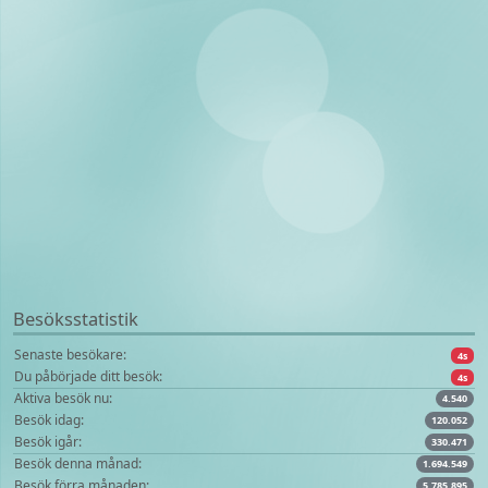
Besöksstatistik
Senaste besökare:
4s
Du påbörjade ditt besök:
4s
Aktiva besök nu:
4.540
Besök idag:
120.052
Besök igår:
330.471
Besök denna månad:
1.694.549
Besök förra månaden:
5.785.895