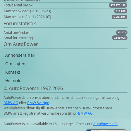
Totalt antal besök:
437.276.180
Max besök dag: (2019-08-23)
919.088
Max besök månad: (2026-07)
5.785.895
Forumstatistik
Antal användare:
73.203
Antal foruminlägg:
2.569.995
Om AutoPower
Annonsera här
Om sajten
Kontakt
Historik
© AutoPower.se 1997‑2026
AutoPower är en privat oberoende hemsida utan kopplingar till vare sig
BMW AG
eller
BMW Sverige
.
Webbplatsen riktar sig till BMW-entusiaster och BMW-intresserade.
BMW är ett registrerat varumärke som tillhör
BMW AG
.
AutoPower is also available in 16 languages! Check out
AutoPower.info