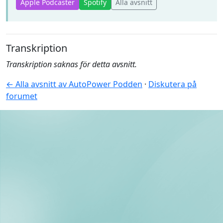
Apple Podcaster
Spotify
Alla avsnitt
Transkription
Transkription saknas för detta avsnitt.
← Alla avsnitt av AutoPower Podden
·
Diskutera på
forumet