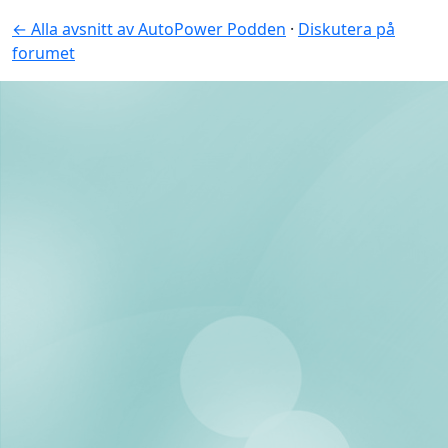
← Alla avsnitt av AutoPower Podden
·
Diskutera på
forumet