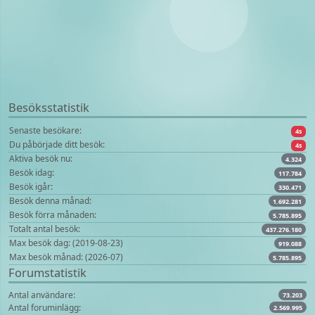
Besöksstatistik
Senaste besökare:
4s
Du påbörjade ditt besök:
4s
Aktiva besök nu:
4.324
Besök idag:
117.784
Besök igår:
330.471
Besök denna månad:
1.692.281
Besök förra månaden:
5.785.895
Totalt antal besök:
437.276.180
Max besök dag: (2019-08-23)
919.088
Max besök månad: (2026-07)
5.785.895
Forumstatistik
Antal användare:
73.203
Antal foruminlägg:
2.569.995