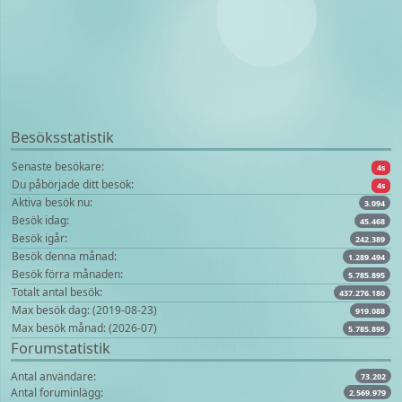
Besöksstatistik
Senaste besökare:
4s
Du påbörjade ditt besök:
4s
Aktiva besök nu:
3.094
Besök idag:
45.468
Besök igår:
242.389
Besök denna månad:
1.289.494
Besök förra månaden:
5.785.895
Totalt antal besök:
437.276.180
Max besök dag: (2019-08-23)
919.088
Max besök månad: (2026-07)
5.785.895
Forumstatistik
Antal användare:
73.202
Antal foruminlägg:
2.569.979