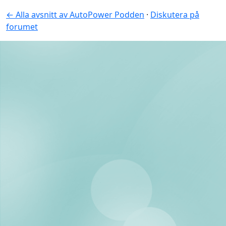
← Alla avsnitt av AutoPower Podden
·
Diskutera på
forumet