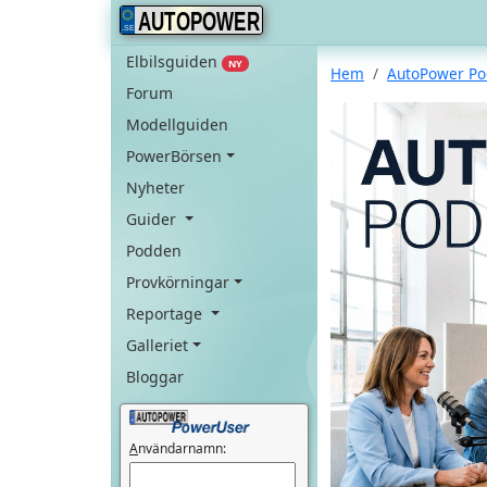
AUTOPOWER
Elbilsguiden
NY
Hem
AutoPower P
Forum
Modellguiden
PowerBörsen
Nyheter
Guider
Podden
Provkörningar
Reportage
Galleriet
Bloggar
A
nvändarnamn: