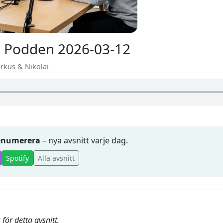
 Podden 2026-03-12
arkus & Nikolai
renumerera
– nya avsnitt varje dag.
Spotify
Alla avsnitt
för detta avsnitt.