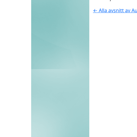
← Alla avsnitt av