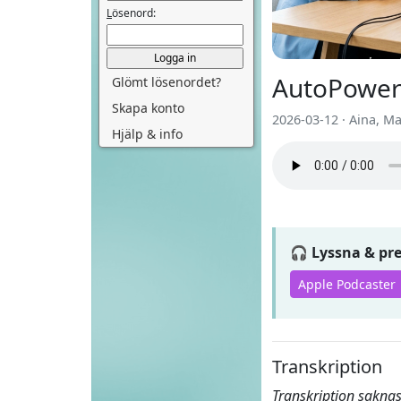
L
ösenord:
AutoPower
Glömt lösenordet?
Skapa konto
2026-03-12 · Aina, M
Hjälp & info
🎧 Lyssna & p
Apple Podcaster
Transkription
Transkription saknas 