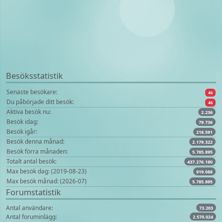
Besöksstatistik
Senaste besökare:
4s
Du påbörjade ditt besök:
4s
Aktiva besök nu:
2.236
Besök idag:
79.736
Besök igår:
218.591
Besök denna månad:
2.179.322
Besök förra månaden:
5.785.895
Totalt antal besök:
437.276.180
Max besök dag: (2019-08-23)
919.088
Max besök månad: (2026-07)
5.785.895
Forumstatistik
Antal användare:
73.203
Antal foruminlägg:
2.570.024