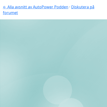
← Alla avsnitt av AutoPower Podden
·
Diskutera på
forumet