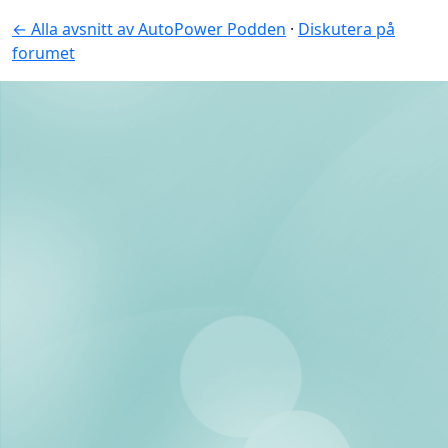
← Alla avsnitt av AutoPower Podden
·
Diskutera på
forumet