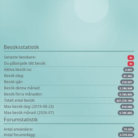
Besöksstatistik
Senaste besökare:
4s
Du påbörjade ditt besök:
4s
Aktiva besök nu:
3.001
Besök idag:
81.362
Besök igår:
218.591
Besök denna månad:
2.180.948
Besök förra månaden:
5.785.895
Totalt antal besök:
437.276.180
Max besök dag: (2019-08-23)
919.088
Max besök månad: (2026-07)
5.785.895
Forumstatistik
Antal användare:
73.203
Antal foruminlägg:
2.570.024