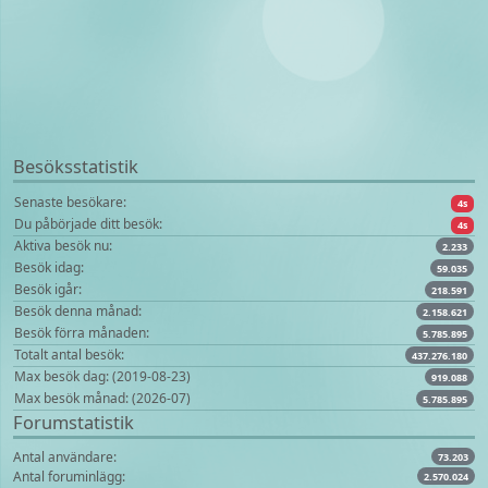
Besöksstatistik
Senaste besökare:
4s
Du påbörjade ditt besök:
4s
Aktiva besök nu:
2.233
Besök idag:
59.035
Besök igår:
218.591
Besök denna månad:
2.158.621
Besök förra månaden:
5.785.895
Totalt antal besök:
437.276.180
Max besök dag: (2019-08-23)
919.088
Max besök månad: (2026-07)
5.785.895
Forumstatistik
Antal användare:
73.203
Antal foruminlägg:
2.570.024