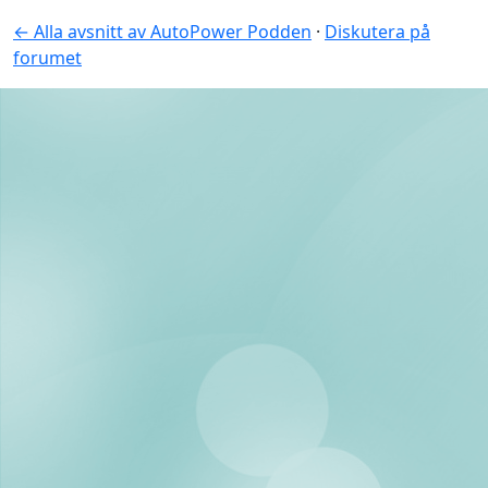
← Alla avsnitt av AutoPower Podden
·
Diskutera på
forumet