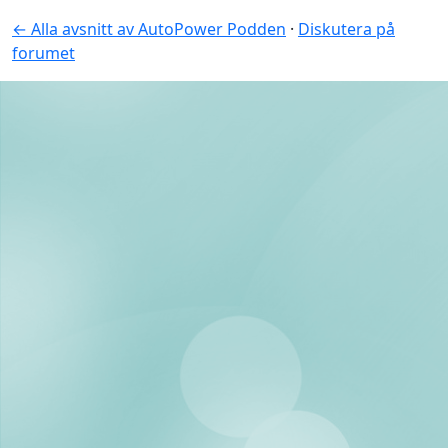
← Alla avsnitt av AutoPower Podden
·
Diskutera på
forumet