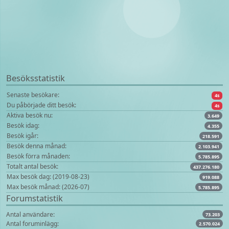
Besöksstatistik
Senaste besökare:
4s
Du påbörjade ditt besök:
4s
Aktiva besök nu:
3.649
Besök idag:
4.355
Besök igår:
218.591
Besök denna månad:
2.103.941
Besök förra månaden:
5.785.895
Totalt antal besök:
437.276.180
Max besök dag: (2019-08-23)
919.088
Max besök månad: (2026-07)
5.785.895
Forumstatistik
Antal användare:
73.203
Antal foruminlägg:
2.570.024