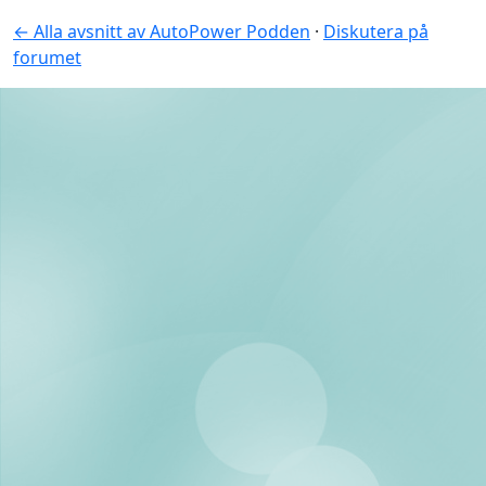
← Alla avsnitt av AutoPower Podden
·
Diskutera på
forumet