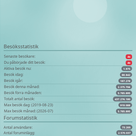
Besöksstatistik
Senaste besökare:
4s
Du påbörjade ditt besök:
4s
Aktiva besök nu:
1.975
Besök idag:
88.842
Besök igår:
187.278
Besök denna månad:
2.375.706
Besök förra månaden:
5.785.895
Totalt antal besök:
437.276.180
Max besök dag: (2019-08-23)
919.088
Max besök månad: (2026-07)
5.785.895
Forumstatistik
Antal användare:
73.205
Antal foruminlägg:
2.570.037