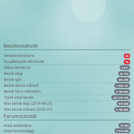
Besöksstatistik
Senaste besökare:
4s
Du påbörjade ditt besök:
4s
Aktiva besök nu:
3.911
Besök idag:
55.752
Besök igår:
306.498
Besök denna månad:
1.936.747
Besök förra månaden:
5.785.895
Totalt antal besök:
437.276.180
Max besök dag: (2019-08-23)
919.088
Max besök månad: (2026-07)
5.785.895
Forumstatistik
Antal användare:
73.203
Antal foruminlägg:
2.570.006