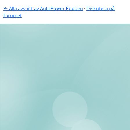
← Alla avsnitt av AutoPower Podden
·
Diskutera på
forumet