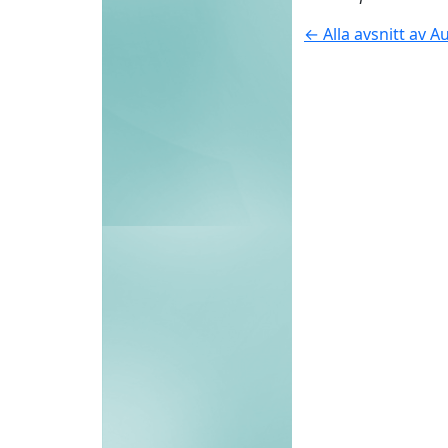
← Alla avsnitt av