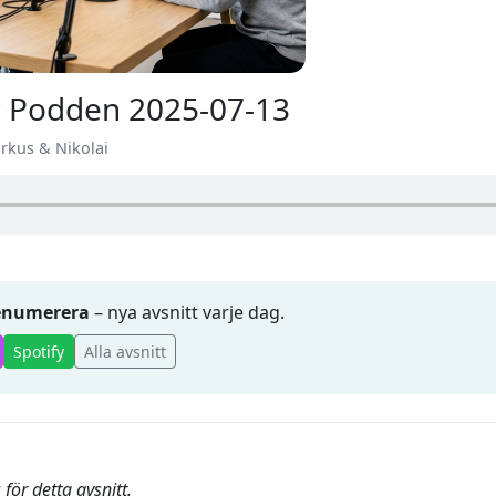
 Podden 2025-07-13
arkus & Nikolai
renumerera
– nya avsnitt varje dag.
Spotify
Alla avsnitt
för detta avsnitt.