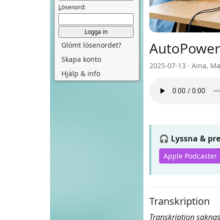
L
ösenord:
AutoPower
Glömt lösenordet?
Skapa konto
2025-07-13 · Aina, M
Hjälp & info
🎧 Lyssna & p
Apple Podcaster
Transkription
Transkription saknas 