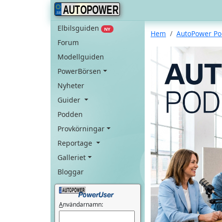
AUTOPOWER
Elbilsguiden
NY
Hem
AutoPower P
Forum
Modellguiden
PowerBörsen
Nyheter
Guider
Podden
Provkörningar
Reportage
Galleriet
Bloggar
A
nvändarnamn: